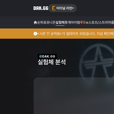
이터널 리턴
순위표
유니온
실험체
통계
아이템
루트
e스포츠/스트리머
즐
<시즌 11 성적표>가 업데이트 되었습니다. 지금 확인해보
DAK.GG
실험체 분석