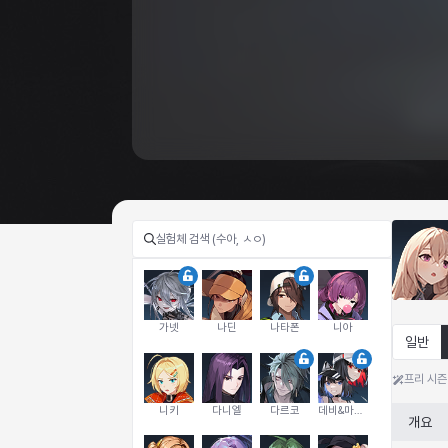
가넷
나딘
나타폰
니아
일반
프리 시즌
니키
다니엘
다르코
데비&마를렌
개요