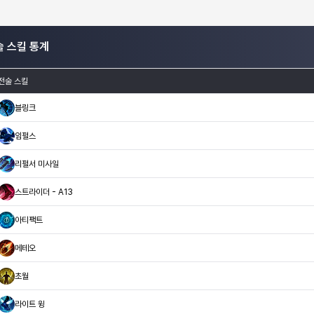
술 스킬 통계
전술 스킬
블링크
임펄스
리펄서 미사일
스트라이더 - A13
아티팩트
메테오
초월
라이트 윙