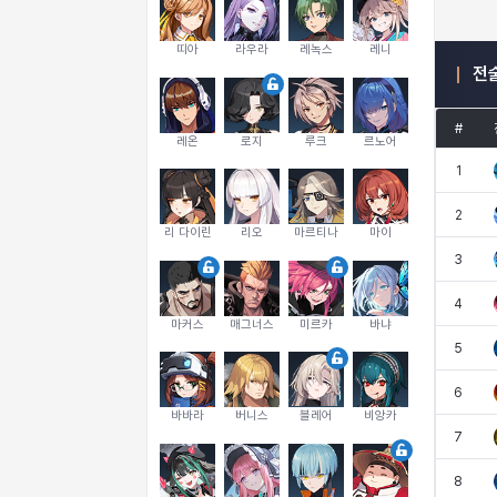
띠아
라우라
레녹스
레니
전
#
레온
로지
루크
르노어
1
2
리 다이린
리오
마르티나
마이
3
4
마커스
매그너스
미르카
바냐
5
6
바바라
버니스
블레어
비앙카
7
8