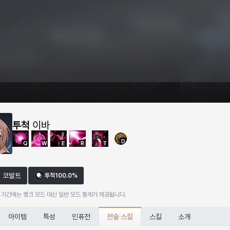
투척
이바
D
Q
W
E
R
T
코발트
투척
100.0%
 기간에는 랭크 모드 대신 일반 모드 통계가 제공됩니다.
전술 스킬
아이템
특성
인퓨전
스킬
소개