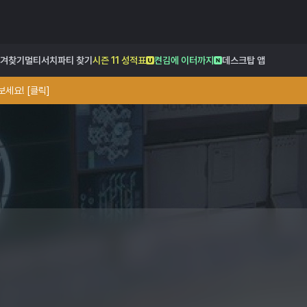
겨찾기
멀티서치
파티 찾기
시즌 11 성적표
켠김에 이터까지
데스크탑 앱
세요! [클릭]