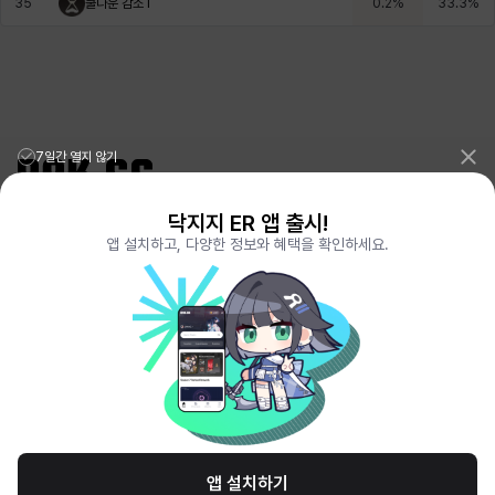
35
쿨다운 감소 I
0.2
%
33.3
%
7일간 열지 않기
닥지지 ER 앱 출시!
리그오브레전드 전적검색 포로지지
PORO.GG
앱 설치하고, 다양한 정보와 혜택을 확인하세요.
전략적팀전투 TFT 전적검색 롤체지지
LOLCHESS.GG
메이플스토리 종합통계
MAPLE.GG
발로란트 전적검색
VALORANT.DAK.GG
배틀그라운드 전적검색
PUBG.DAK.GG
이터널 리턴 전적검색
ER.DAK.GG
원신 전적검색
GENSHIN.DAK.GG
데드락
DEADLOCK.DAK.GG
서비스 이용 약관
개인정보 취급방침
제휴 문의
고객센터
채용
앱 설치하기
© All Rights Reserved. Hosted by PlayXP Inc. Eternal Return and all related