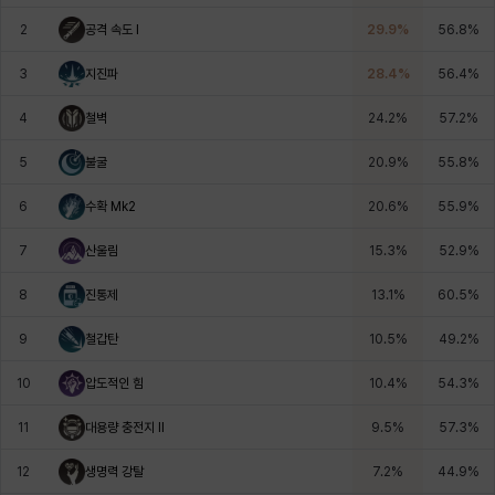
에스텔
에이든
에키온
엘레나
엠마
요한
2
공격 속도 I
29.9
%
56.8
%
3
지진파
28.4
%
56.4
%
윌리엄
유민
유스티나
유키
이렘
이바
4
철벽
24.2
%
57.2
%
5
불굴
20.9
%
55.8
%
이슈트반
이안
일레븐
자히르
재키
제니
6
수확 Mk2
20.6
%
55.9
%
7
산울림
15.3
%
52.9
%
츠바메
카밀로
카티야
칼라
캐시
케네스
8
진통제
13.1
%
60.5
%
9
철갑탄
10.5
%
49.2
%
코렐라인
크레이버
클로에
키아라
타지아
테오도르
10
압도적인 힘
10.4
%
54.3
%
11
대용량 충전지 Il
9.5
%
57.3
%
펜리르
펠릭스
프리야
피오라
피올로
하트
12
생명력 강탈
7.2
%
44.9
%