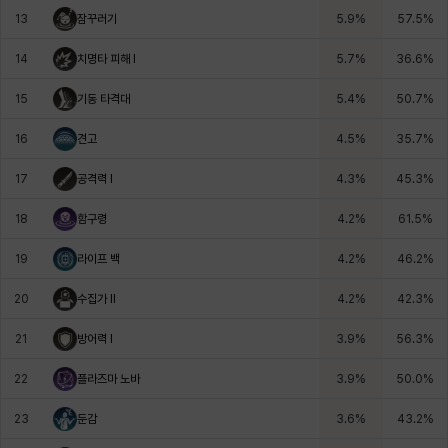
13
잠꾸러기
5.9
%
57.5
%
헤이즈
헨리
현우
혜진
히스이
14
치명타 피해 I
5.7
%
36.6
%
15
기동 타격대
5.4
%
50.7
%
16
견고
4.5
%
35.7
%
17
공격력 I
4.3
%
45.3
%
18
함구령
4.2
%
61.5
%
19
라이프 백
4.2
%
46.2
%
20
수집가 II
4.2
%
42.3
%
21
방어력 I
3.9
%
56.3
%
22
플라즈마 노바
3.9
%
50.0
%
23
둔감
3.6
%
43.2
%