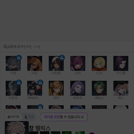
가넷
나딘
나타폰
니아
니키
다니엘
다르코
데비&마를렌
띠아
라우라
레녹스
레니
라이트
다크
테마를 변경
할 수 있습니다.
레온
로지
루크
르노어
리 다이린
리오
창
펠릭스