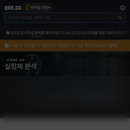
이터널 리턴
순위표
유니온
실험체
통계
아이템
루트
e스포츠/스트리머
즐겨찾기
멀티서치
파티
<시즌 11 성적표>가 업데이트 되었습니다. 지금 확인해보세요! [클릭]
DAK.GG
실험체 분석