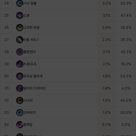
24
가시 덤불
3.2
%
33.3
%
25
소생
3.1
%
47.4
%
26
고귀한 희생
2.9
%
38.9
%
27
이동 속도 I
2.3
%
39.3
%
28
롤링썬더
2.1
%
46.2
%
29
A.M.D.S
2.1
%
19.2
%
30
유독성 발자국
1.8
%
54.5
%
31
발키리 드라이브
1.8
%
4.5
%
32
시너지
1.2
%
40.0
%
33
오버워치
1.0
%
50.0
%
34
중력장
0.7
%
0.0
%