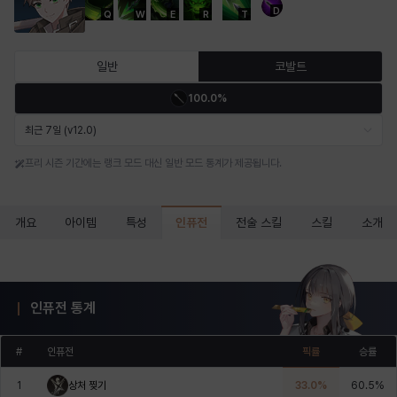
D
Q
W
E
R
T
마르티나
마이
마커스
매그너스
미르카
바냐
일반
코발트
100.0%
바바라
버니스
블레어
비앙카
비형
샬럿
최근 7일 (v12.0)
프리 시즌 기간에는 랭크 모드 대신 일반 모드 통계가 제공됩니다.
셀린
쇼우
쇼이치
수아
슈린
시셀라
인퓨전
개요
아이템
특성
전술 스킬
스킬
소개
실비아
아델라
아드리아나
아디나
아르다
아비게일
인퓨전 통계
아야
아이솔
아이작
알렉스
알론소
얀
#
인퓨전
픽률
승률
1
상처 찢기
33.0
%
60.5
%