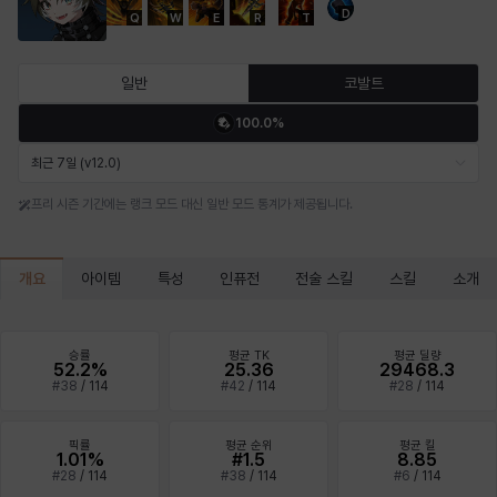
D
Q
W
E
R
T
마르티나
마이
마커스
매그너스
미르카
바냐
일반
코발트
100.0%
바바라
버니스
블레어
비앙카
비형
샬럿
최근 7일 (v12.0)
프리 시즌 기간에는 랭크 모드 대신 일반 모드 통계가 제공됩니다.
셀린
쇼우
쇼이치
수아
슈린
시셀라
개요
아이템
특성
인퓨전
전술 스킬
스킬
소개
실비아
아델라
아드리아나
아디나
아르다
아비게일
승률
평균 TK
평균 딜량
52.2%
25.36
29468.3
#
38
/
114
#
42
/
114
#
28
/
114
아야
아이솔
아이작
알렉스
알론소
얀
픽률
평균 순위
평균 킬
1.01%
#1.5
8.85
#
28
/
114
#
38
/
114
#
6
/
114