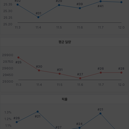
평균 딜량
픽률