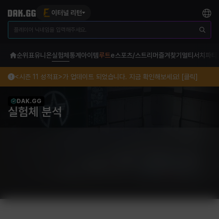
이터널 리턴
순위표
유니온
실험체
통계
아이템
루트
e스포츠/스트리머
즐겨찾기
멀티서치
파티
<시즌 11 성적표>가 업데이트 되었습니다. 지금 확인해보세요! [클릭]
DAK.GG
실험체 분석