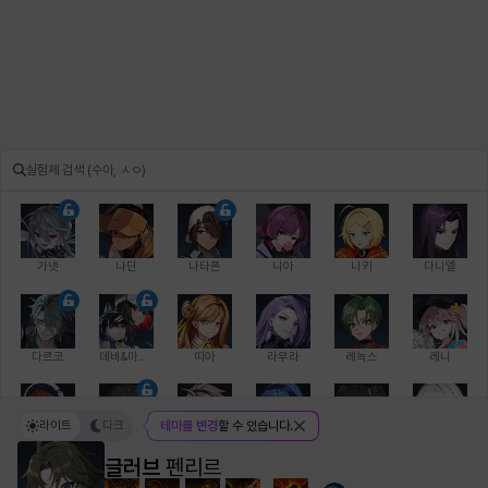
가넷
나딘
나타폰
니아
니키
다니엘
다르코
데비&마를렌
띠아
라우라
레녹스
레니
라이트
다크
테마를 변경
할 수 있습니다.
레온
로지
루크
르노어
리 다이린
리오
글러브
펜리르