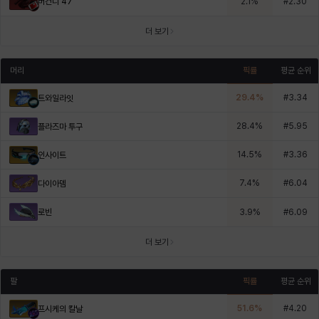
버건디 47
2.1
%
#
2.30
더 보기
머리
픽률
평균 순위
29.4
%
#
3.34
트와일라잇
28.4
%
#
5.95
플라즈마 투구
14.5
%
#
3.36
인사이트
7.4
%
#
6.04
다이아뎀
로빈
3.9
%
#
6.09
더 보기
팔
픽률
평균 순위
51.6
%
#
4.20
프시케의 칼날