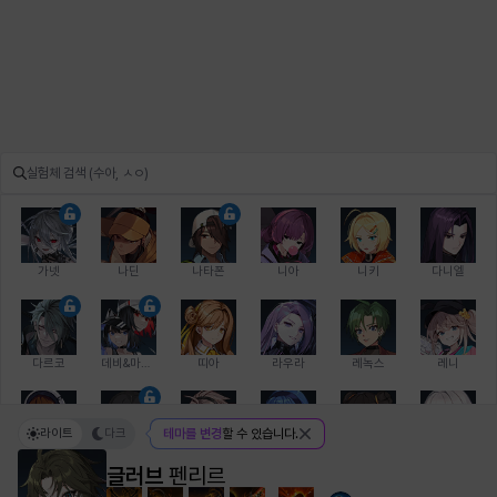
가넷
나딘
나타폰
니아
니키
다니엘
다르코
데비&마를렌
띠아
라우라
레녹스
레니
라이트
다크
테마를 변경
할 수 있습니다.
레온
로지
루크
르노어
리 다이린
리오
글러브
펜리르