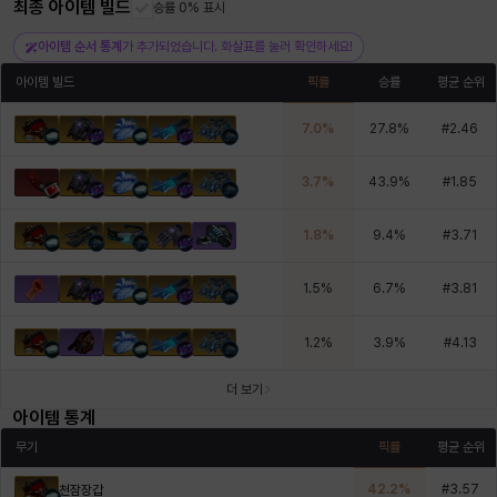
최종 아이템 빌드
승률 0% 표시
아이템 순서 통계
가 추가되었습니다. 화살표를 눌러 확인하세요!
아이템 빌드
픽률
승률
평균 순위
7.0
%
27.8
%
#
2.46
3.7
%
43.9
%
#
1.85
1.8
%
9.4
%
#
3.71
1.5
%
6.7
%
#
3.81
1.2
%
3.9
%
#
4.13
더 보기
아이템 통계
무기
픽률
평균 순위
42.2
%
#
3.57
천잠장갑