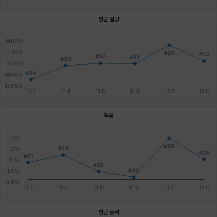
평균 딜량
픽률
평균 순위