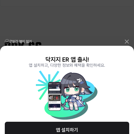
7일간 열지 않기
닥지지 ER 앱 출시!
리그오브레전드 전적검색 포로지지
PORO.GG
앱 설치하고, 다양한 정보와 혜택을 확인하세요.
전략적팀전투 TFT 전적검색 롤체지지
LOLCHESS.GG
메이플스토리 종합통계
MAPLE.GG
발로란트 전적검색
VALORANT.DAK.GG
배틀그라운드 전적검색
PUBG.DAK.GG
이터널 리턴 전적검색
ER.DAK.GG
원신 전적검색
GENSHIN.DAK.GG
데드락
DEADLOCK.DAK.GG
서비스 이용 약관
개인정보 취급방침
제휴 문의
고객센터
채용
앱 설치하기
© All Rights Reserved. Hosted by PlayXP Inc. Eternal Return and all related