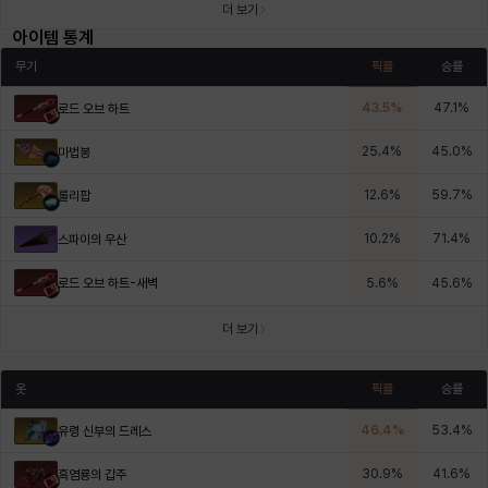
더 보기
아이템 통계
무기
픽률
승률
43.5
%
47.1
%
로드 오브 하트
25.4
%
45.0
%
마법봉
12.6
%
59.7
%
롤리팝
10.2
%
71.4
%
스파이의 우산
로드 오브 하트-새벽
5.6
%
45.6
%
더 보기
옷
픽률
승률
46.4
%
53.4
%
유령 신부의 드레스
30.9
%
41.6
%
흑염룡의 갑주