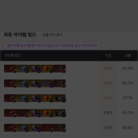
최종 아이템 빌드
승률 0% 표시
아이템 순서 통계
가 추가되었습니다. 화살표를 눌러 확인하세요!
아이템 빌드
픽률
승률
4.8
%
44.9
%
3.6
%
62.2
%
3.4
%
57.1
%
2.9
%
43.3
%
2.5
%
26.9
%