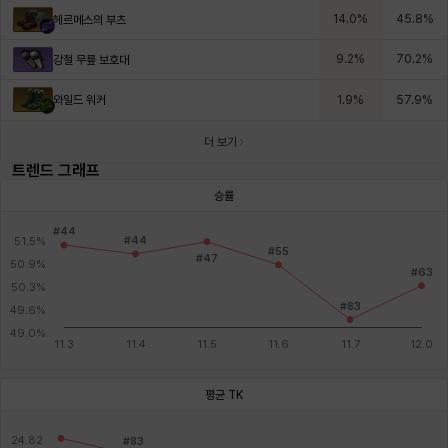
14.0
%
45.8
%
헤르메스의 부츠
9.2
%
70.2
%
강철 무릎 보호대
와일드 워커
1.9
%
57.9
%
더 보기
트렌드 그래프
승률
평균 TK