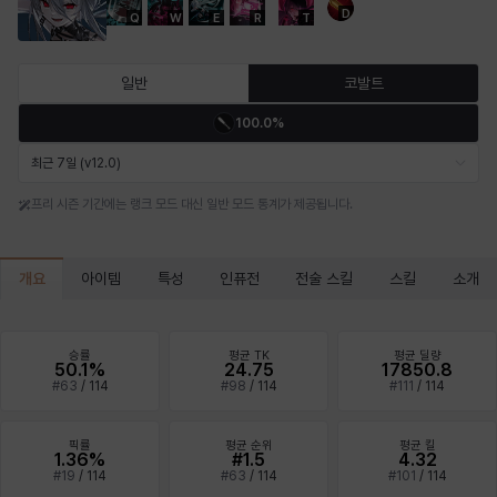
D
Q
W
E
R
T
마르티나
마이
마커스
매그너스
미르카
바냐
일반
코발트
100.0%
바바라
버니스
블레어
비앙카
비형
샬럿
최근 7일 (v12.0)
프리 시즌 기간에는 랭크 모드 대신 일반 모드 통계가 제공됩니다.
셀린
쇼우
쇼이치
수아
슈린
시셀라
개요
아이템
특성
인퓨전
전술 스킬
스킬
소개
실비아
아델라
아드리아나
아디나
아르다
아비게일
승률
평균 TK
평균 딜량
50.1%
24.75
17850.8
#
63
/
114
#
98
/
114
#
111
/
114
아야
아이솔
아이작
알렉스
알론소
얀
픽률
평균 순위
평균 킬
1.36%
#1.5
4.32
#
19
/
114
#
63
/
114
#
101
/
114