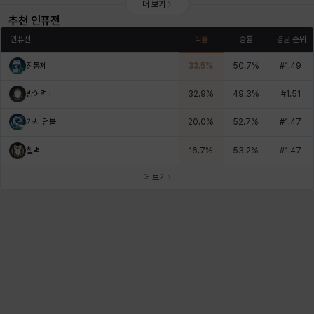
더 보기
추천 인퓨전
인퓨전
픽률
승률
평균 순위
진통제
33.5
%
50.7
%
#
1.49
방어력 I
32.9
%
49.3
%
#
1.51
가시 덤불
20.0
%
52.7
%
#
1.47
철벽
16.7
%
53.2
%
#
1.47
더 보기