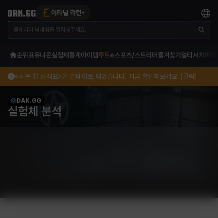
이터널 리턴
순위표
유니온
실험체
통계
아이템
루트
e스포츠/스트리머
즐겨찾기
멀티서치
파티
<시즌 11 성적표>가 업데이트 되었습니다. 지금 확인해보세요! [클릭]
DAK.GG
실험체 분석