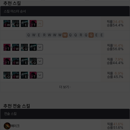
추천 스킬
에스텔
에이든
에키온
엘레나
엠마
요한
스킬 마스터 순서
픽률
34.4
%
W
Q
E
T
승률
54.4
%
윌리엄
유민
유스티나
유키
이렘
이바
Q
W
E
R
W
W
W
W
Q
Q
R
Q
Q
E
E
픽률
14.4
%
T
W
Q
E
승률
56.8
%
이슈트반
이안
일레븐
자히르
재키
제니
픽률
7.9
%
T
W
E
Q
승률
44.4
%
픽률
6.9
%
츠바메
카밀로
카티야
칼라
캐시
케네스
Q
W
E
T
승률
45.1
%
더 보기
코렐라인
크레이버
클로에
키아라
타지아
테오도르
추천 전술 스킬
전술 스킬
펜리르
펠릭스
프리야
피오라
피올로
하트
픽률
41.6
%
퀘이크
승률
51.6
%