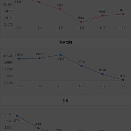
평균 딜량
픽률