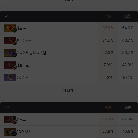
팔
픽률
승률
37.6
%
54.0
%
하트 온 파이어
24.6
%
43.7
%
프로미넌스
22.3
%
53.7
%
미니어쳐 솔라 시스템
7.9
%
42.0
%
파프니르
아이기스
2.0
%
57.1
%
더 보기
다리
픽률
승률
44.1
%
47.6
%
탭루트
27.8
%
49.5
%
EOD 부츠