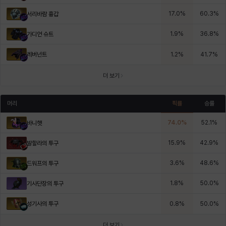
17.0
%
60.3
%
서리바람 흉갑
1.9
%
36.8
%
가디언 슈트
레버넌트
1.2
%
41.7
%
더 보기
머리
픽률
승률
74.0
%
52.1
%
바니햇
15.9
%
42.9
%
발할라의 투구
3.6
%
48.6
%
드워프의 투구
1.8
%
50.0
%
기사단장의 투구
성기사의 투구
0.8
%
50.0
%
더 보기