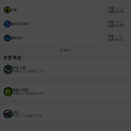
픽률
21.7
%
초월
승률
49.1
%
헤이즈
헨리
현우
혜진
히스이
픽률
19.1
%
플라즈마 대시
승률
53.1
%
픽률
4.6
%
롤링썬더
승률
51.1
%
더 보기
추천 특성
치유 드론
픽률
61.9
%
승률
51.7
%
폭발 선인장
픽률
8.2
%
승률
46.4
%
금강
픽률
7.1
%
승률
52.1
%