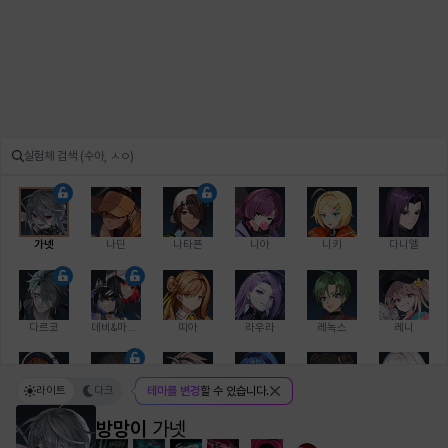
가넷
나딘
나타폰
니아
니키
다니엘
다르코
데비&마를렌
띠아
라우라
레녹스
레니
라이트
다크
테마를 변경
할 수 있습니다.
레온
로지
루크
르노어
리 다이린
리오
방망이
가넷