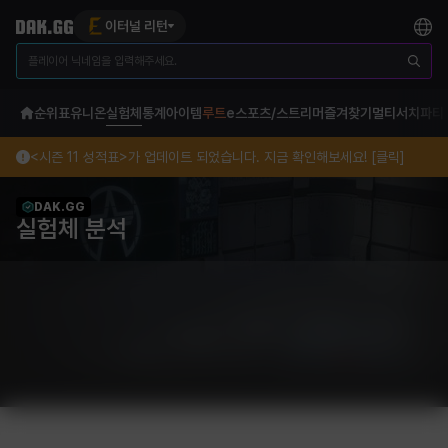
이터널 리턴
순위표
유니온
실험체
통계
아이템
루트
e스포츠/스트리머
즐겨찾기
멀티서치
파티
<시즌 11 성적표>가 업데이트 되었습니다. 지금 확인해보세요! [클릭]
DAK.GG
실험체 분석