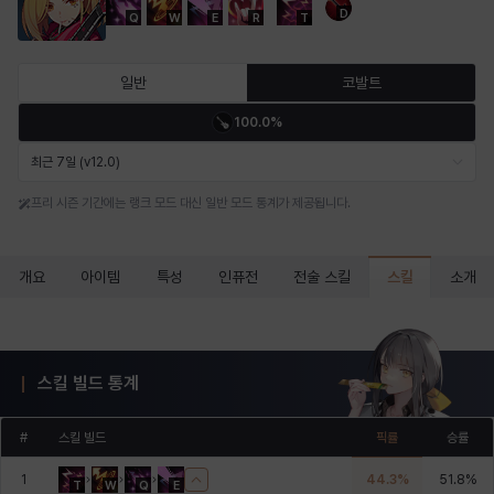
D
Q
W
E
R
T
마르티나
마이
마커스
매그너스
미르카
바냐
일반
코발트
100.0%
바바라
버니스
블레어
비앙카
비형
샬럿
최근 7일 (v12.0)
프리 시즌 기간에는 랭크 모드 대신 일반 모드 통계가 제공됩니다.
셀린
쇼우
쇼이치
수아
슈린
시셀라
스킬
개요
아이템
특성
인퓨전
전술 스킬
소개
실비아
아델라
아드리아나
아디나
아르다
아비게일
스킬 빌드 통계
아야
아이솔
아이작
알렉스
알론소
얀
#
스킬 빌드
픽률
승률
1
44.3
%
51.8
%
T
W
Q
E