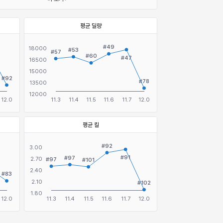
평균 딜량
평균 킬