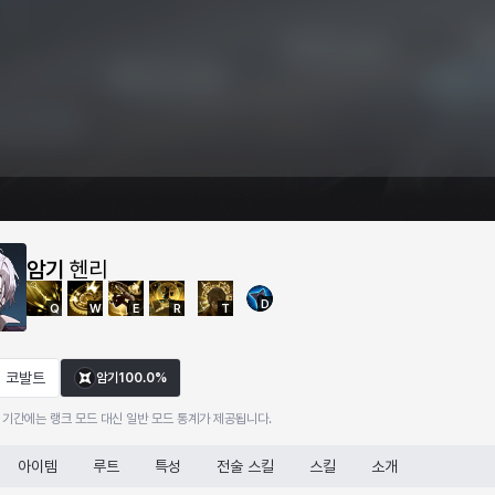
암기
헨리
D
Q
W
E
R
T
코발트
암기
100.0%
 기간에는 랭크 모드 대신 일반 모드 통계가 제공됩니다.
아이템
루트
특성
전술 스킬
스킬
소개