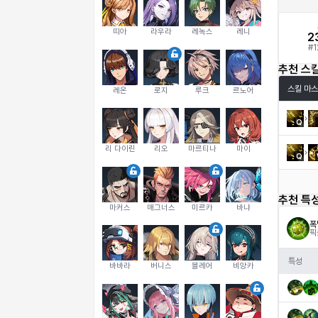
띠아
라우라
레녹스
레니
2
#
1
추천 스
스킬 마스
레온
로지
루크
르노어
Q
리 다이린
리오
마르티나
마이
Q
추천 특
마커스
매그너스
미르카
바냐
폭
픽
특성
바바라
버니스
블레어
비앙카