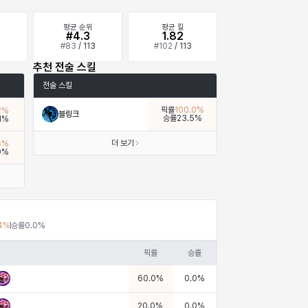
평균 순위
평균 킬
%
#4.3
1.82
#
83
/
113
#
102
/
113
추천 전술 스킬
전술 스킬
픽률
100.0
%
2
%
블링크
승률
23.5
%
1
%
더 보기
6
%
0
%
4
%
승률
0.0
%
픽률
승률
60.0
%
0.0
%
20.0
%
0.0
%