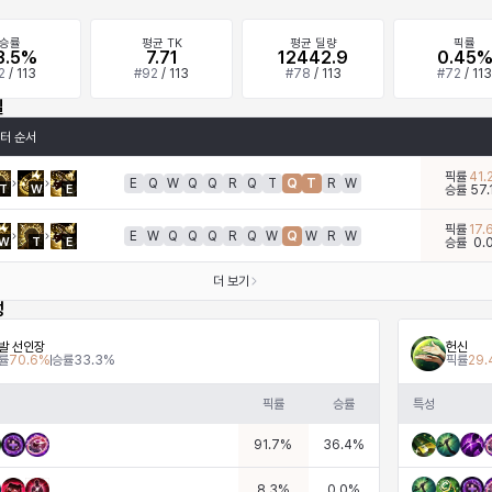
승률
평균 TK
평균 딜량
픽률
3.5%
7.71
12442.9
0.45
2
/
113
#
92
/
113
#
78
/
113
#
72
/
113
킬
터 순서
픽률
41.
E
Q
W
Q
Q
R
Q
T
Q
T
R
W
T
W
E
승률
57.
픽률
17.
E
W
Q
Q
Q
R
Q
W
Q
W
R
W
W
T
E
승률
0.
더 보기
성
발 선인장
헌신
률
70.6
%
승률
33.3
%
픽률
29.
픽률
승률
특성
91.7
%
36.4
%
8.3
%
0.0
%