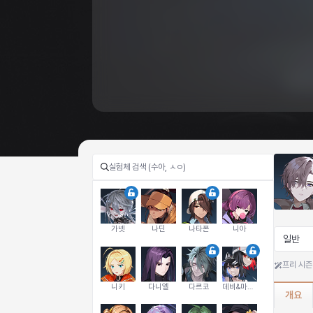
가넷
나딘
나타폰
니아
일반
프리 시즌
니키
다니엘
다르코
데비&마를렌
개요