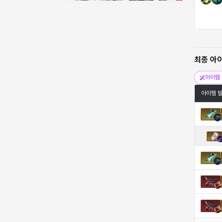
비형
샬럿
셀린
쇼우
쇼이치
수아
슈린
시셀라
최종 아
아이템 
실비아
아델라
아드리아나
아디나
아이템 
아르다
아비게일
아야
아이솔
아이작
알렉스
알론소
얀
에스텔
에이든
에키온
엘레나