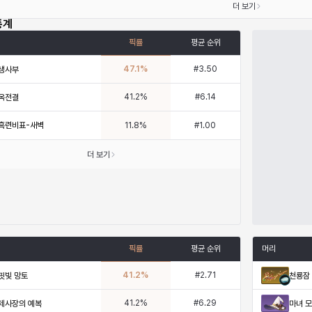
더 보기
통계
픽률
평균 순위
47.1
%
#
3.50
생사부
41.2
%
#
6.14
옥전결
흑련비표-새벽
11.8
%
#
1.00
더 보기
픽률
평균 순위
머리
41.2
%
#
2.71
핏빛 망토
천룡잠
41.2
%
#
6.29
제사장의 예복
마녀 