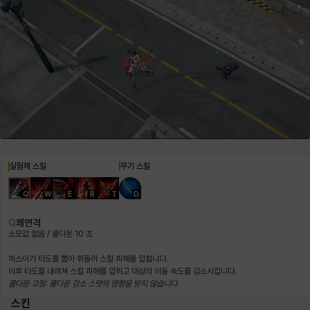
헤이즈
헨리
현우
혜진
히스이
실험체 스킬
무기 스킬
Q
W
E
R
T
D
Q
쾌연격
소모값 없음 / 쿨다운 10 초
히스이가 타도를 뽑아 휘둘러 스킬 피해를 입힙니다.
쿨다운 고정: 쿨다운 감소 스탯의 영향을 받지 않습니다.
스킨