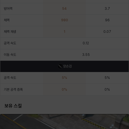
에스텔
에이든
에키온
엘레나
엠마
요한
방어력
54
3.7
체력
980
96
윌리엄
유민
유스티나
유키
이렘
이바
체력 재생
1
0.07
공격 속도
0.12
이슈트반
이안
일레븐
자히르
재키
제니
이동 속도
3.55
양손검
츠바메
카밀로
카티야
칼라
캐시
케네스
공격 속도
5
%
5
%
기본 공격 증폭
0
%
0
%
코렐라인
크레이버
클로에
키아라
타지아
테오도르
보유 스킬
펜리르
펠릭스
프리야
피오라
피올로
하트