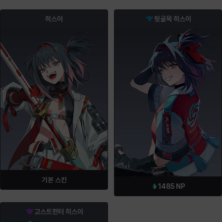
히스이
뒷골목 히스이
기본 스킨
1485
NP
고스트헌터 히스이