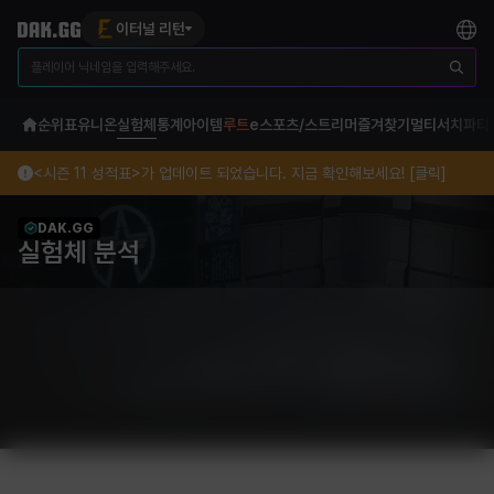
이터널 리턴
순위표
유니온
실험체
통계
아이템
루트
e스포츠/스트리머
즐겨찾기
멀티서치
파티
<시즌 11 성적표>가 업데이트 되었습니다. 지금 확인해보세요! [클릭]
DAK.GG
실험체 분석