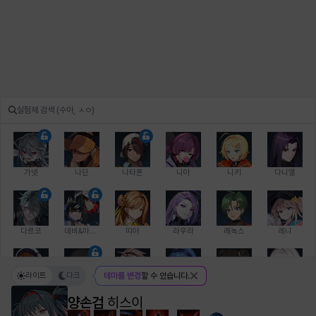
가넷
나딘
나타폰
니아
니키
다니엘
다르코
데비&마를렌
띠아
라우라
레녹스
레니
라이트
다크
테마를 변경
할 수 있습니다.
레온
로지
루크
르노어
리 다이린
리오
양손검
히스이