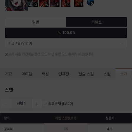
D
Q
W
E
R
T
마르티나
마이
마커스
매그너스
미르카
바냐
일반
코발트
100.0%
바바라
버니스
블레어
비앙카
비형
샬럿
최근 7일 (v12.0)
프리 시즌 기간에는 랭크 모드 대신 일반 모드 통계가 제공됩니다.
셀린
쇼우
쇼이치
수아
슈린
시셀라
소개
개요
아이템
특성
인퓨전
전술 스킬
스킬
실비아
아델라
아드리아나
아디나
아르다
아비게일
스탯
레벨
1
최고 레벨
(LV.20)
아야
아이솔
아이작
알렉스
알론소
얀
항목
레벨 스탯
(LV.
1
)
성장치
공격력
25
4.5