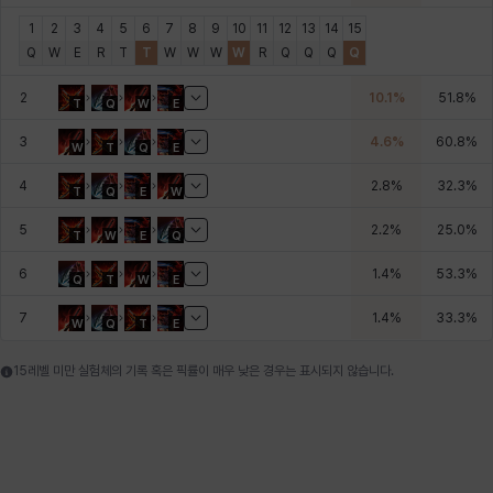
에스텔
에이든
에키온
엘레나
엠마
요한
1
2
3
4
5
6
7
8
9
10
11
12
13
14
15
Q
W
E
R
T
T
W
W
W
W
R
Q
Q
Q
Q
2
10.1
%
51.8
%
윌리엄
유민
유스티나
유키
이렘
이바
T
Q
W
E
3
4.6
%
60.8
%
W
T
Q
E
4
2.8
%
32.3
%
이슈트반
이안
일레븐
자히르
재키
제니
T
Q
E
W
5
2.2
%
25.0
%
T
W
E
Q
6
1.4
%
53.3
%
Q
T
W
E
츠바메
카밀로
카티야
칼라
캐시
케네스
7
1.4
%
33.3
%
W
Q
T
E
15레벨 미만 실험체의 기록 혹은 픽률이 매우 낮은 경우는 표시되지 않습니다.
코렐라인
크레이버
클로에
키아라
타지아
테오도르
펜리르
펠릭스
프리야
피오라
피올로
하트