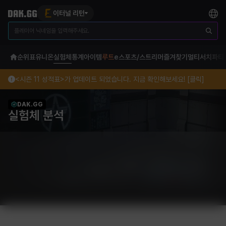
이터널 리턴
순위표
유니온
실험체
통계
아이템
루트
e스포츠/스트리머
즐겨찾기
멀티서치
파티
<시즌 11 성적표>가 업데이트 되었습니다. 지금 확인해보세요! [클릭]
DAK.GG
실험체 분석