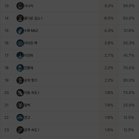
13
시너지
9.2
%
39.0
%
헤이즈
헨리
현우
혜진
히스이
14
쿨다운 감소 I
8.5
%
50.0
%
15
수확 Mk2
4.3
%
31.6
%
16
라이프 백
3.8
%
35.3
%
17
지진파
2.7
%
41.7
%
18
진통제
2.2
%
70.0
%
19
상처 찢기
2.2
%
30.0
%
20
이동 속도 I
1.8
%
75.0
%
21
철벽
1.8
%
25.0
%
22
견고
1.8
%
12.5
%
23
공격 속도 I
1.8
%
12.5
%