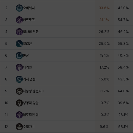
에스텔
에이든
에키온
엘레나
엠마
요한
2
오버워치
33.6
%
42.0
%
3
카트로즈
31.1
%
54.7
%
윌리엄
유민
유스티나
유키
이렘
이바
4
찰나의 악몽
26.2
%
46.2
%
5
철갑탄
25.5
%
55.3
%
이슈트반
이안
일레븐
자히르
재키
제니
6
불굴
18.1
%
40.7
%
7
대리인
17.2
%
58.4
%
츠바메
카밀로
카티야
칼라
캐시
케네스
8
가시 덤불
15.0
%
43.3
%
9
대용량 충전지 Il
11.2
%
44.0
%
코렐라인
크레이버
클로에
키아라
타지아
테오도르
10
생명력 강탈
10.7
%
39.6
%
11
압도적인 힘
10.3
%
26.1
%
펜리르
펠릭스
프리야
피오라
피올로
하트
12
수집가 II
9.6
%
58.1
%