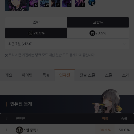
D
Q
W
E
R
T
마르티나
마이
마커스
매그너스
미르카
바냐
일반
코발트
76.5%
23.5%
바바라
버니스
블레어
비앙카
비형
샬럿
최근 7일 (v12.0)
프리 시즌 기간에는 랭크 모드 대신 일반 모드 통계가 제공됩니다.
셀린
쇼우
쇼이치
수아
슈린
시셀라
인퓨전
개요
아이템
특성
전술 스킬
스킬
소개
실비아
아델라
아드리아나
아디나
아르다
아비게일
인퓨전 통계
아야
아이솔
아이작
알렉스
알론소
얀
#
인퓨전
픽률
승률
1
스킬 증폭 I
36.2
%
50.0
%