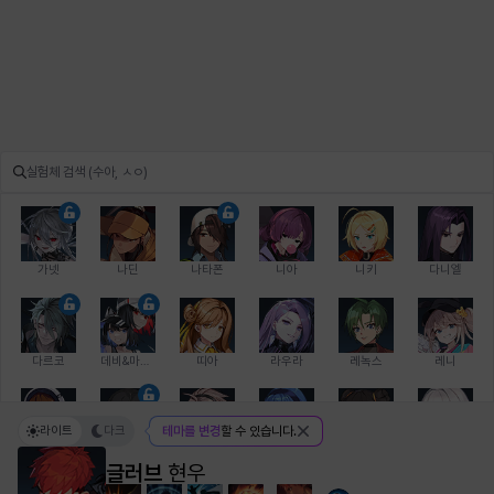
가넷
나딘
나타폰
니아
니키
다니엘
다르코
데비&마를렌
띠아
라우라
레녹스
레니
라이트
다크
테마를 변경
할 수 있습니다.
레온
로지
루크
르노어
리 다이린
리오
글러브
현우