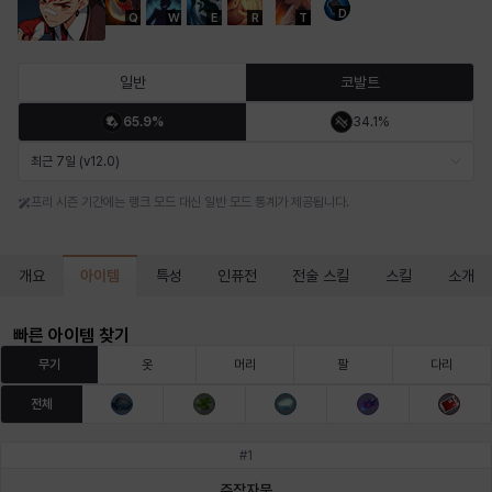
D
Q
W
E
R
T
마르티나
마이
마커스
매그너스
미르카
바냐
일반
코발트
65.9%
34.1%
바바라
버니스
블레어
비앙카
비형
샬럿
최근 7일 (v12.0)
프리 시즌 기간에는 랭크 모드 대신 일반 모드 통계가 제공됩니다.
셀린
쇼우
쇼이치
수아
슈린
시셀라
아이템
개요
특성
인퓨전
전술 스킬
스킬
소개
실비아
아델라
아드리아나
아디나
아르다
아비게일
빠른 아이템 찾기
무기
옷
머리
팔
다리
전체
아야
아이솔
아이작
알렉스
알론소
얀
#
1
주작자문