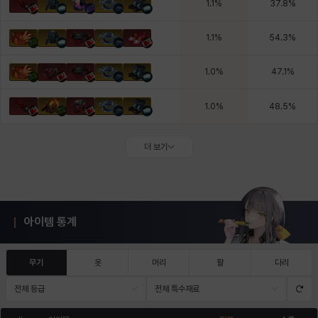
1.1
%
37.8
%
1.1
%
54.3
%
1.0
%
47.1
%
1.0
%
48.5
%
더 보기
아이템 통계
무기
옷
머리
팔
다리
전체 등급
전체 특수재료