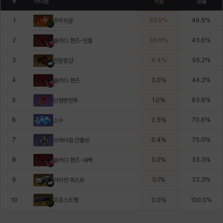
#
아이템
픽률
승률
1
53.5
%
49.5
%
주작자문
2
36.9
%
43.6
%
블러디 핸즈-진홍
3
4.4
%
55.2
%
천잠장갑
4
3.0
%
44.3
%
블러디 핸즈
5
1.0
%
63.6
%
단영촌천투
6
0.5
%
70.6
%
소수
7
0.4
%
75.0
%
브레이질 건틀릿
8
0.2
%
33.3
%
블러디 핸즈-새벽
9
0.1
%
33.3
%
아이언 피스트
프로스트팽
10
0.0
%
100.0
%