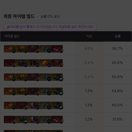
최종 아이템 빌드
헤이즈
헨리
승률 0% 표시
현우
혜진
히스이
아이템 순서 통계
가 추가되었습니다. 화살표를 눌러 확인하세요!
아이템 빌드
픽률
승률
4.5
%
39.7
%
2.4
%
45.6
%
2.4
%
55.8
%
1.3
%
54.8
%
1.2
%
45.0
%
1.2
%
31.6
%