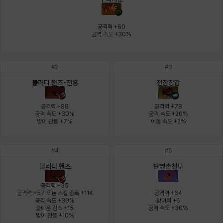
에스텔
에이든
에키온
엘레나
엠마
요한
공격력 +60

공격 속도 +30%
윌리엄
유민
유스티나
유키
이렘
이바
#
2
#
3
블러디 핸즈-진홍
천잠장갑
이슈트반
이안
일레븐
자히르
재키
제니
공격력 +88

공격력 +78

공격 속도 +30%

공격 속도 +20%

방어 관통 +7%
이동 속도 +2%
츠바메
카밀로
카티야
칼라
캐시
케네스
#
4
#
5
블러디 핸즈
단영촌천투
코렐라인
크레이버
클로에
키아라
타지아
테오도르
공격력 +35

공격력 +57 또는 스킬 증폭 +114

공격력 +64

공격 속도 +30%

방어력 +6

쿨다운 감소 +15

공격 속도 +30%
펜리르
펠릭스
프리야
피오라
피올로
하트
방어 관통 +10%