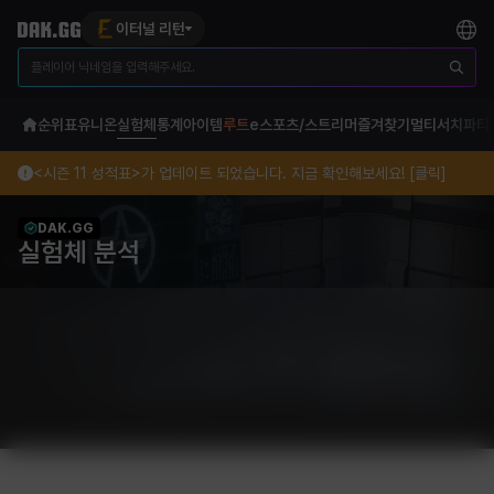
이터널 리턴
순위표
유니온
실험체
통계
아이템
루트
e스포츠/스트리머
즐겨찾기
멀티서치
파티
<시즌 11 성적표>가 업데이트 되었습니다. 지금 확인해보세요! [클릭]
DAK.GG
실험체 분석