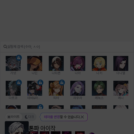
가넷
나딘
나타폰
니아
니키
다니엘
다르코
데비&마를렌
띠아
라우라
레녹스
레니
라이트
다크
테마를 변경
할 수 있습니다.
레온
로지
루크
르노어
리 다이린
리오
톤파
아이작