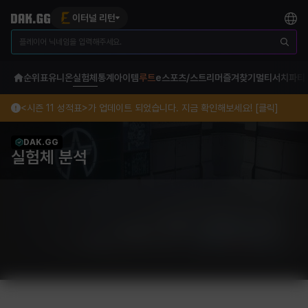
이터널 리턴
순위표
유니온
실험체
통계
아이템
루트
e스포츠/스트리머
즐겨찾기
멀티서치
파티
<시즌 11 성적표>가 업데이트 되었습니다. 지금 확인해보세요! [클릭]
DAK.GG
실험체 분석