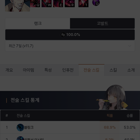
D
Q
W
E
R
T
마르티나
마이
마커스
매그너스
미르카
바냐
랭크
코발트
100.0%
바바라
버니스
블레어
비앙카
비형
샬럿
최근 7일 (v11.7)
셀린
쇼우
쇼이치
수아
슈린
시셀라
전술 스킬
개요
아이템
특성
인퓨전
스킬
소개
실비아
아델라
아드리아나
아디나
아르다
아비게일
전술 스킬 통계
#
전술 스킬
픽률
승률
아야
아이솔
아이작
알렉스
알론소
얀
1
블링크
68.9
%
53.0
%
2
리펄서 미사일
8.2
%
60.1
%