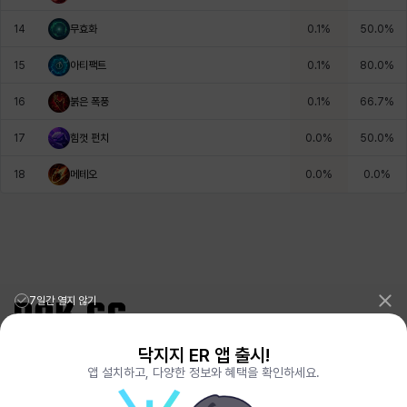
14
무효화
0.1
%
50.0
%
헤이즈
헨리
현우
혜진
히스이
15
아티팩트
0.1
%
80.0
%
16
붉은 폭풍
0.1
%
66.7
%
17
힘껏 펀치
0.0
%
50.0
%
18
메테오
0.0
%
0.0
%
7일간 열지 않기
닥지지 ER 앱 출시!
리그오브레전드 전적검색 포로지지
PORO.GG
앱 설치하고, 다양한 정보와 혜택을 확인하세요.
전략적팀전투 TFT 전적검색 롤체지지
LOLCHESS.GG
메이플스토리 종합통계
MAPLE.GG