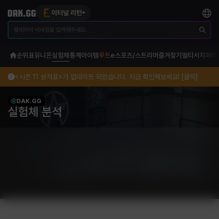
이터널 리턴
순위표
유니온
실험체
통계
아이템
루트
e스포츠/스트리머
즐겨찾기
멀티서치
파티
<시즌 11 성적표>가 업데이트 되었습니다. 지금 확인해보세요! [클릭]
DAK.GG
실험체 분석