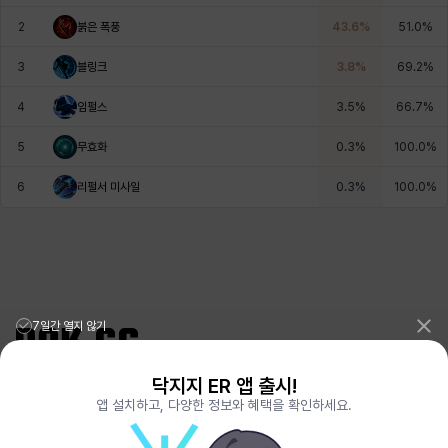
에스텔
에이든
에키온
엘레나
엠마
요한
2
붉은 폭풍
43.6
%
51.0
%
3
블링크
3.8
%
69.2
%
윌리엄
유민
유스티나
유키
이렘
이바
4
임펄스
3.5
%
66.7
%
5
무효화
0.3
%
100.0
%
이슈트반
이안
일레븐
자히르
재키
제니
6
리펄서 미사일
0.3
%
100.0
%
츠바메
카밀로
카티야
칼라
캐시
케네스
7일간 열지 않기
코렐라인
크레이버
클로에
키아라
타지아
테오도르
닥지지 ER 앱 출시!
리그오브레전드 전적검색 포로지지
PORO.GG
앱 설치하고, 다양한 정보와 혜택을 확인하세요.
전략적팀전투 TFT 전적검색 롤체지지
LOLCHESS.GG
펜리르
펠릭스
프리야
피오라
피올로
하트
메이플스토리 종합통계
MAPLE.GG