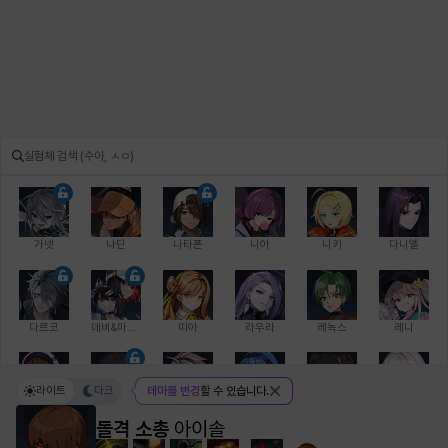
가넷
나딘
나타폰
니아
니키
다니엘
다르코
데비&마를렌
띠아
라우라
레녹스
레니
라이트
다크
테마를 변경
할 수 있습니다.
레온
로지
루크
르노어
리 다이린
리오
돌격 소총
아이솔