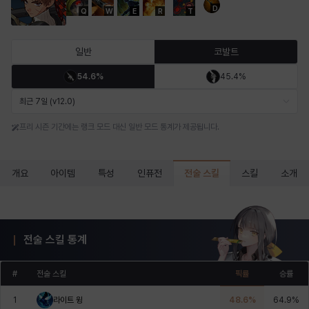
D
Q
W
E
R
T
마르티나
마이
마커스
매그너스
미르카
바냐
일반
코발트
54.6%
45.4%
바바라
버니스
블레어
비앙카
비형
샬럿
최근 7일 (v12.0)
프리 시즌 기간에는 랭크 모드 대신 일반 모드 통계가 제공됩니다.
셀린
쇼우
쇼이치
수아
슈린
시셀라
전술 스킬
개요
아이템
특성
인퓨전
스킬
소개
실비아
아델라
아드리아나
아디나
아르다
아비게일
전술 스킬 통계
아야
아이솔
아이작
알렉스
알론소
얀
#
전술 스킬
픽률
승률
1
라이트 윙
48.6
%
64.9
%