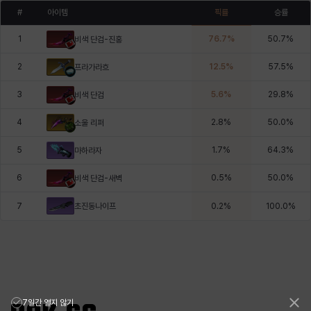
#
아이템
픽률
승률
1
76.7
%
50.7
%
비색 단검-진홍
2
12.5
%
57.5
%
프라가라흐
3
5.6
%
29.8
%
비색 단검
4
2.8
%
50.0
%
소울 리퍼
5
1.7
%
64.3
%
마하라자
6
0.5
%
50.0
%
비색 단검-새벽
초진동나이프
7
0.2
%
100.0
%
7일간 열지 않기