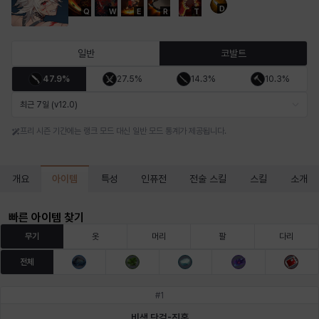
D
Q
W
E
R
T
마르티나
마이
마커스
매그너스
미르카
바냐
일반
코발트
47.9%
27.5%
14.3%
10.3%
바바라
버니스
블레어
비앙카
비형
샬럿
최근 7일 (v12.0)
프리 시즌 기간에는 랭크 모드 대신 일반 모드 통계가 제공됩니다.
셀린
쇼우
쇼이치
수아
슈린
시셀라
아이템
개요
특성
인퓨전
전술 스킬
스킬
소개
실비아
아델라
아드리아나
아디나
아르다
아비게일
빠른 아이템 찾기
무기
옷
머리
팔
다리
전체
아야
아이솔
아이작
알렉스
알론소
얀
#
1
비색 단검-진홍