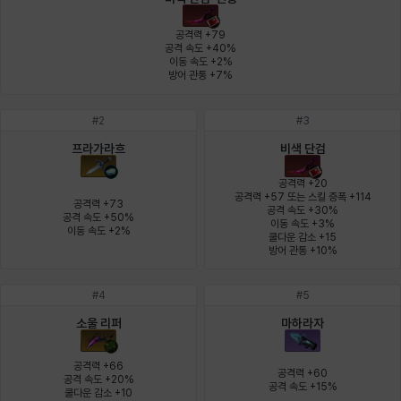
에스텔
에이든
에키온
엘레나
엠마
요한
공격력 +79

공격 속도 +40%

이동 속도 +2%

방어 관통 +7%
윌리엄
유민
유스티나
유키
이렘
이바
#
2
#
3
프라가라흐
비색 단검
이슈트반
이안
일레븐
자히르
재키
제니
공격력 +20

공격력 +57 또는 스킬 증폭 +114

공격력 +73

공격 속도 +30%

공격 속도 +50%

이동 속도 +3%

츠바메
카밀로
카티야
칼라
캐시
케네스
이동 속도 +2%
쿨다운 감소 +15

방어 관통 +10%
#
4
#
5
코렐라인
크레이버
클로에
키아라
타지아
테오도르
소울 리퍼
마하라자
공격력 +66

공격력 +60

펜리르
펠릭스
프리야
피오라
피올로
하트
공격 속도 +20%

공격 속도 +15%
쿨다운 감소 +10