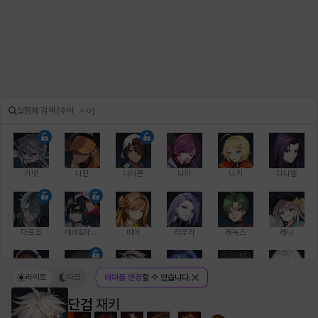
가넷
나딘
나타폰
니아
니키
다니엘
다르코
데비&마를렌
띠아
라우라
레녹스
레니
라이트
다크
테마를 변경
할 수 있습니다.
레온
로지
루크
르노어
리 다이린
리오
단검
재키