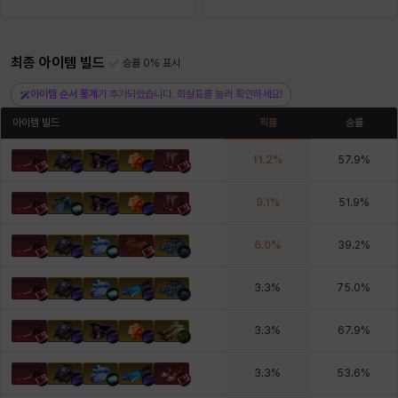
헤이즈
헨리
현우
혜진
히스이
최종 아이템 빌드
승률 0% 표시
아이템 순서 통계
가 추가되었습니다. 화살표를 눌러 확인하세요!
아이템 빌드
픽률
승률
11.2
%
57.9
%
9.1
%
51.9
%
6.0
%
39.2
%
3.3
%
75.0
%
3.3
%
67.9
%
3.3
%
53.6
%