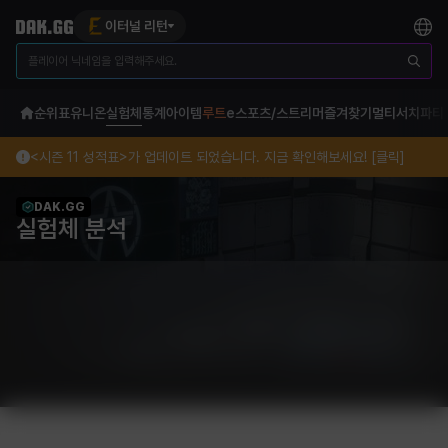
이터널 리턴
순위표
유니온
실험체
통계
아이템
루트
e스포츠/스트리머
즐겨찾기
멀티서치
파티
<시즌 11 성적표>가 업데이트 되었습니다. 지금 확인해보세요! [클릭]
DAK.GG
실험체 분석