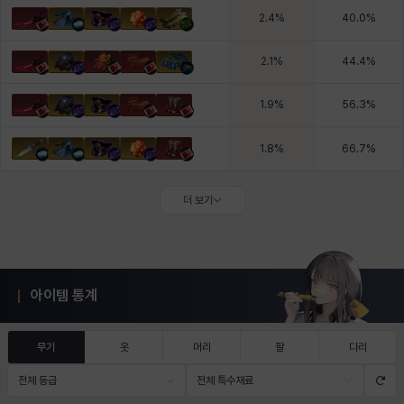
2.4
%
40.0
%
2.1
%
44.4
%
1.9
%
56.3
%
1.8
%
66.7
%
더 보기
아이템 통계
무기
옷
머리
팔
다리
전체 등급
전체 특수재료