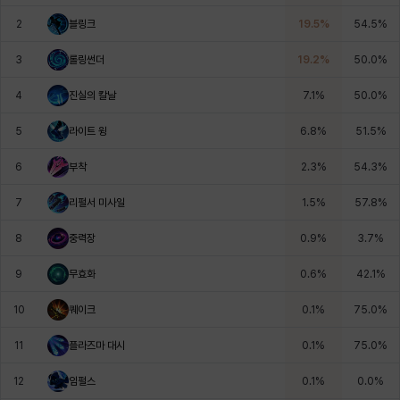
에스텔
에이든
에키온
엘레나
엠마
요한
2
블링크
19.5
%
54.5
%
3
롤링썬더
19.2
%
50.0
%
윌리엄
유민
유스티나
유키
이렘
이바
4
진실의 칼날
7.1
%
50.0
%
5
라이트 윙
6.8
%
51.5
%
이슈트반
이안
일레븐
자히르
재키
제니
6
부착
2.3
%
54.3
%
7
리펄서 미사일
1.5
%
57.8
%
츠바메
카밀로
카티야
칼라
캐시
케네스
8
중력장
0.9
%
3.7
%
9
무효화
0.6
%
42.1
%
코렐라인
크레이버
클로에
키아라
타지아
테오도르
10
퀘이크
0.1
%
75.0
%
11
플라즈마 대시
0.1
%
75.0
%
펜리르
펠릭스
프리야
피오라
피올로
하트
12
임펄스
0.1
%
0.0
%