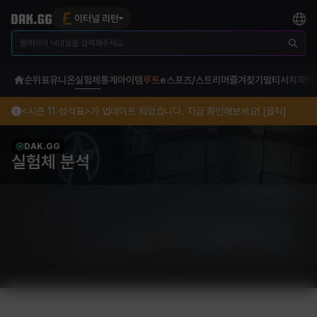
이터널 리턴
순위표
유니온
실험체
통계
아이템
루트
e스포츠/스트리머
즐겨찾기
멀티서치
파티
<시즌 11 성적표>가 업데이트 되었습니다. 지금 확인해보세요! [클릭]
DAK.GG
실험체 분석