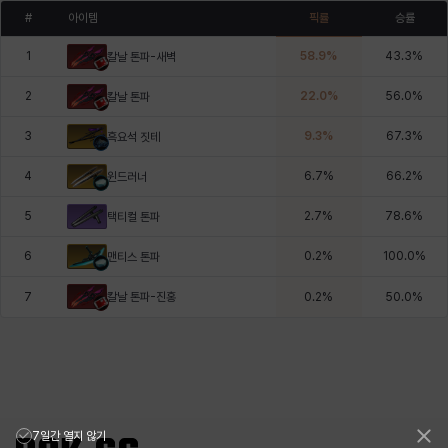
#
아이템
픽률
승률
1
58.9
%
43.3
%
칼날 톤파-새벽
2
22.0
%
56.0
%
칼날 톤파
3
9.3
%
67.3
%
흑요석 짓테
4
6.7
%
66.2
%
윈드러너
5
2.7
%
78.6
%
택티컬 톤파
6
0.2
%
100.0
%
맨티스 톤파
칼날 톤파-진홍
7
0.2
%
50.0
%
7일간 열지 않기