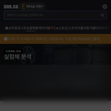
이터널 리턴
순위표
유니온
실험체
통계
아이템
루트
e스포츠/스트리머
즐겨찾기
멀티서치
파티
<시즌 11 성적표>가 업데이트 되었습니다. 지금 확인해보세요! [클릭]
DAK.GG
실험체 분석