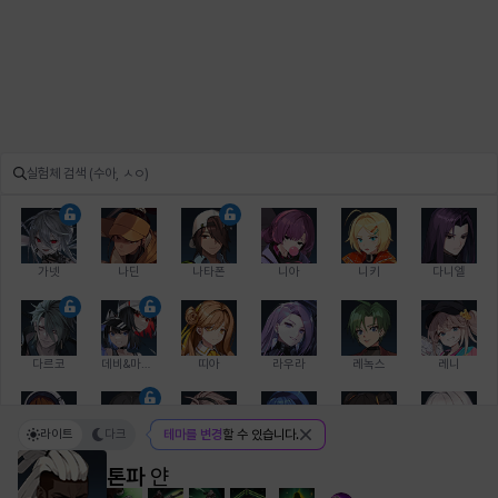
가넷
나딘
나타폰
니아
니키
다니엘
다르코
데비&마를렌
띠아
라우라
레녹스
레니
라이트
다크
테마를 변경
할 수 있습니다.
레온
로지
루크
르노어
리 다이린
리오
톤파
얀