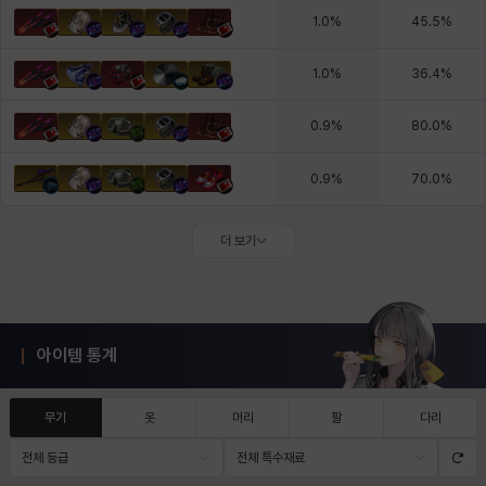
1.0
%
45.5
%
1.0
%
36.4
%
0.9
%
80.0
%
0.9
%
70.0
%
더 보기
아이템 통계
무기
옷
머리
팔
다리
전체 등급
전체 특수재료