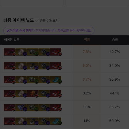
헤이즈
헨리
현우
혜진
히스이
최종 아이템 빌드
승률 0% 표시
아이템 순서 통계
가 추가되었습니다. 화살표를 눌러 확인하세요!
아이템 빌드
픽률
승률
7.8
%
42.7
%
5.0
%
34.0
%
3.7
%
35.9
%
3.2
%
44.1
%
1.3
%
35.7
%
1.1
%
50.0
%