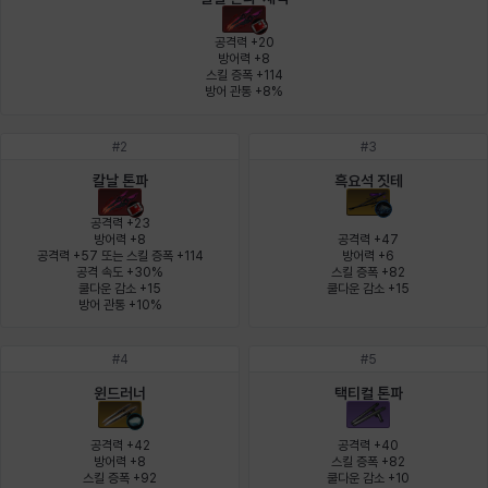
에스텔
에이든
에키온
엘레나
엠마
요한
공격력 +20

방어력 +8

스킬 증폭 +114

방어 관통 +8%
윌리엄
유민
유스티나
유키
이렘
이바
#
2
#
3
칼날 톤파
흑요석 짓테
이슈트반
이안
일레븐
자히르
재키
제니
공격력 +23

방어력 +8

공격력 +47

공격력 +57 또는 스킬 증폭 +114

방어력 +6

공격 속도 +30%

스킬 증폭 +82

츠바메
카밀로
카티야
칼라
캐시
케네스
쿨다운 감소 +15

쿨다운 감소 +15
방어 관통 +10%
#
4
#
5
코렐라인
크레이버
클로에
키아라
타지아
테오도르
윈드러너
택티컬 톤파
공격력 +42

공격력 +40

펜리르
펠릭스
프리야
피오라
피올로
하트
방어력 +8

스킬 증폭 +82

스킬 증폭 +92
쿨다운 감소 +10