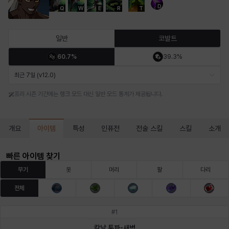
D
Q
W
E
R
T
마르티나
마이
마커스
매그너스
미르카
바냐
일반
코발트
60.7%
39.3%
바바라
버니스
블레어
비앙카
비형
샬럿
최근 7일 (v12.0)
프리 시즌 기간에는 랭크 모드 대신 일반 모드 통계가 제공됩니다.
셀린
쇼우
쇼이치
수아
슈린
시셀라
아이템
개요
특성
인퓨전
전술 스킬
스킬
소개
실비아
아델라
아드리아나
아디나
아르다
아비게일
빠른 아이템 찾기
무기
옷
머리
팔
다리
전체
아야
아이솔
아이작
알렉스
알론소
얀
#
1
칼날 톤파-새벽