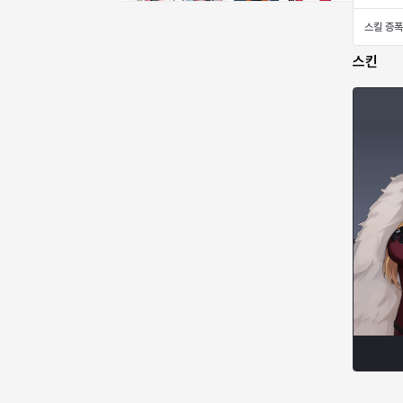
비형
샬럿
셀린
쇼우
스킬 증폭
스킨
쇼이치
수아
슈린
시셀라
실비아
아델라
아드리아나
아디나
아르다
아비게일
아야
아이솔
아이작
알렉스
알론소
얀
에스텔
에이든
에키온
엘레나