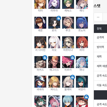
스탯
띠아
라우라
레녹스
레니
항목
레온
로지
루크
르노어
공격력
방어력
리 다이린
리오
마르티나
마이
체력
체력 재생
마커스
매그너스
미르카
바냐
공격 속도
이동 속도
바바라
버니스
블레어
비앙카
공격 속도