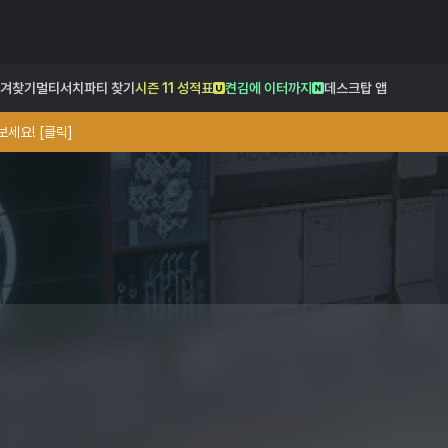
겨찾기
멀티서치
파티 찾기
시즌 11 성적표
켠김에 이터까지
데스크탑 앱
세요! [클릭]