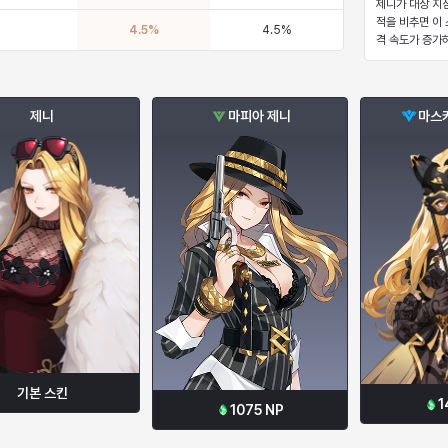
제니가 대상 지
적을 비추면 이
4.5
%
4.5
%
격 속도가 증가
제니
마피아 제니
마스
기본 스킨
1
1075
NP