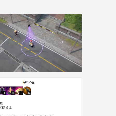
무기 스킬
E
R
T
D
트
쿨다운 9 초