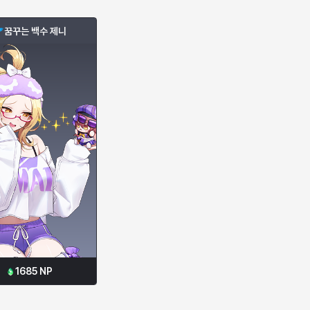
꿈꾸는 백수 제니
1685
NP