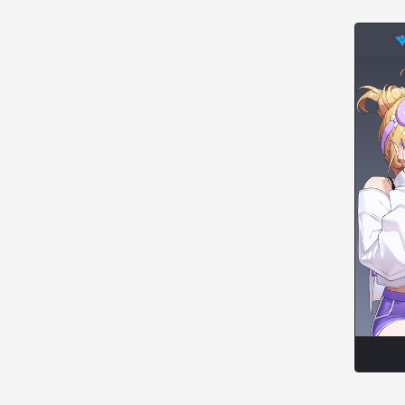
엠마
요한
윌리엄
유민
유스티나
유키
이렘
이바
이슈트반
이안
일레븐
자히르
재키
제니
츠바메
카밀로
카티야
칼라
캐시
케네스