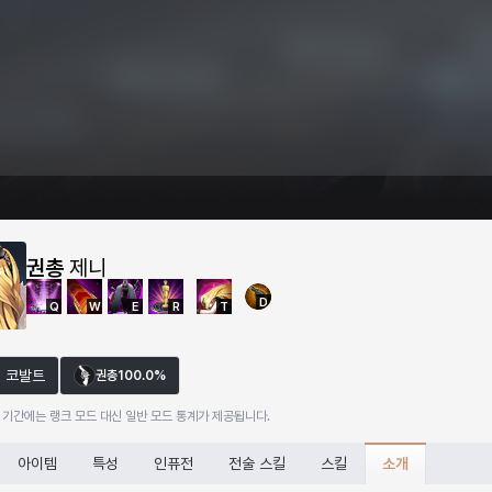
권총
제니
D
Q
W
E
R
T
코발트
권총
100.0%
 기간에는 랭크 모드 대신 일반 모드 통계가 제공됩니다.
소개
아이템
특성
인퓨전
전술 스킬
스킬