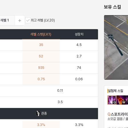
보유 스킬
레벨
1
최고 레벨
(LV.20)
레벨 스탯
(LV.
1
)
성장치
35
4.5
52
2.7
935
74
0.75
0.06
0.11
실험체 스킬
3.5
Q
W
권총
Q
스포트라이
소모값 없음 / 
3.3
%
3.3
%