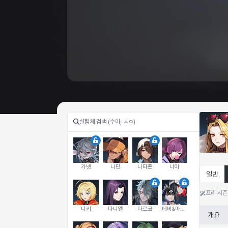
가넷
나딘
나타폰
니아
일반
프리 시즌
니키
다니엘
다르코
데비&마를렌
개요