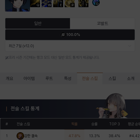
D
Q
W
E
R
T
마르티나
마이
마커스
매그너스
미르카
바냐
일반
코발트
100.0%
바바라
버니스
블레어
비앙카
비형
샬럿
최근 7일 (v12.0)
프리 시즌 기간에는 랭크 모드 대신 일반 모드 통계가 제공됩니다.
셀린
쇼우
쇼이치
수아
슈린
시셀라
전술 스킬
개요
아이템
루트
특성
스킬
소개
실비아
아델라
아드리아나
아디나
아르다
아비게일
전술 스킬 통계
아야
아이솔
아이작
알렉스
알론소
얀
#
전술 스킬
픽률
승률
TOP 3
평균 순
1
강한 결속
47.8
%
13.3
%
38.4
%
#
4.42