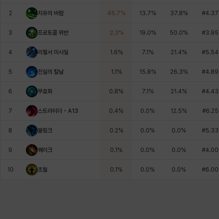
에스텔
에이든
에키온
엘레나
엠마
요한
2
치유의 바람
45.7
%
13.7
%
37.8
%
#
4.37
3
프로토콜 위반
2.3
%
19.0
%
50.0
%
#
3.95
윌리엄
유민
유스티나
유키
이렘
이바
4
리펄서 미사일
1.6
%
7.1
%
21.4
%
#
5.54
5
진실의 칼날
1.1
%
15.8
%
26.3
%
#
4.89
이슈트반
이안
일레븐
자히르
재키
제니
6
무효화
0.8
%
7.1
%
21.4
%
#
4.43
7
스트라이더 - A13
0.4
%
0.0
%
12.5
%
#
6.25
츠바메
카밀로
카티야
칼라
캐시
케네스
8
블링크
0.2
%
0.0
%
0.0
%
#
5.33
9
퀘이크
0.1
%
0.0
%
0.0
%
#
4.00
코렐라인
크레이버
클로에
키아라
타지아
테오도르
10
초월
0.1
%
0.0
%
0.0
%
#
6.00
펜리르
펠릭스
프리야
피오라
피올로
하트