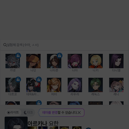
가넷
나딘
나타폰
니아
니키
다니엘
다르코
데비&마를렌
띠아
라우라
레녹스
레니
라이트
다크
테마를 변경
할 수 있습니다.
레온
로지
루크
르노어
리 다이린
리오
아르카나
요한