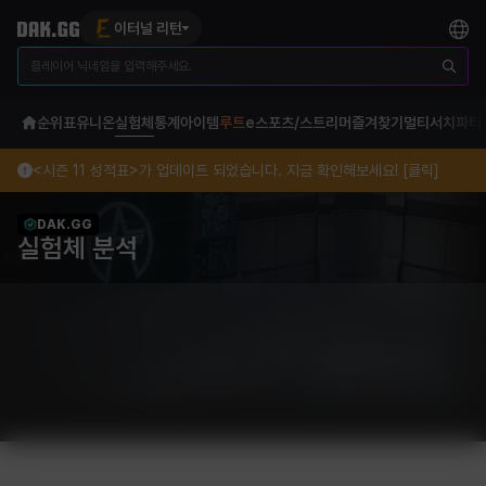
이터널 리턴
순위표
유니온
실험체
통계
아이템
루트
e스포츠/스트리머
즐겨찾기
멀티서치
파티
<시즌 11 성적표>가 업데이트 되었습니다. 지금 확인해보세요! [클릭]
DAK.GG
실험체 분석