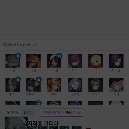
가넷
나딘
나타폰
니아
니키
다니엘
다르코
데비&마를렌
띠아
라우라
레녹스
레니
라이트
다크
테마를 변경
할 수 있습니다.
레온
로지
루크
르노어
리 다이린
리오
저격총
카티야