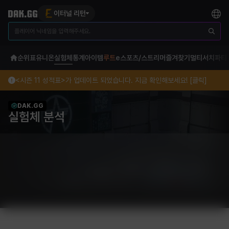
이터널 리턴
순위표
유니온
실험체
통계
아이템
루트
e스포츠/스트리머
즐겨찾기
멀티서치
파티
<시즌 11 성적표>가 업데이트 되었습니다. 지금 확인해보세요! [클릭]
DAK.GG
실험체 분석