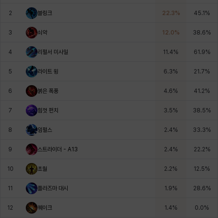
에스텔
에이든
에키온
엘레나
엠마
요한
2
블링크
22.3
%
45.1
%
3
쇠약
12.0
%
38.6
%
윌리엄
유민
유스티나
유키
이렘
이바
4
리펄서 미사일
11.4
%
61.9
%
5
라이트 윙
6.3
%
21.7
%
이슈트반
이안
일레븐
자히르
재키
제니
6
붉은 폭풍
4.6
%
41.2
%
7
힘껏 펀치
3.5
%
38.5
%
츠바메
카밀로
카티야
칼라
캐시
케네스
8
임펄스
2.4
%
33.3
%
9
스트라이더 - A13
2.4
%
22.2
%
코렐라인
크레이버
클로에
키아라
타지아
테오도르
10
초월
2.2
%
12.5
%
11
플라즈마 대시
1.9
%
28.6
%
펜리르
펠릭스
프리야
피오라
피올로
하트
12
퀘이크
1.4
%
0.0
%