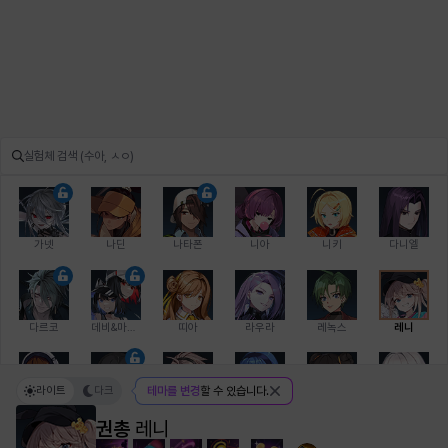
가넷
나딘
나타폰
니아
니키
다니엘
다르코
데비&마를렌
띠아
라우라
레녹스
레니
라이트
다크
테마를 변경
할 수 있습니다.
레온
로지
루크
르노어
리 다이린
리오
권총
레니