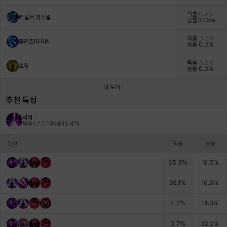
픽률
0.9
%
리펄서 미사일
승률
37.5
%
헤이즈
헨리
현우
혜진
히스이
픽률
0.2
%
플라즈마 대시
승률
0.0
%
픽률
0.2
%
초월
승률
0.0
%
더 보기
추천 특성
벽력
픽률
97.6
%
승률
16.4
%
특성
픽률
승률
65.3
%
16.5
%
26.1
%
16.9
%
4.7
%
14.3
%
0.7
%
22.2
%