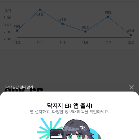
7일간 열지 않기
닥지지 ER 앱 출시!
리그오브레전드 전적검색 포로지지
PORO.GG
앱 설치하고, 다양한 정보와 혜택을 확인하세요.
전략적팀전투 TFT 전적검색 롤체지지
LOLCHESS.GG
메이플스토리 종합통계
MAPLE.GG
발로란트 전적검색
VALORANT.DAK.GG
배틀그라운드 전적검색
PUBG.DAK.GG
이터널 리턴 전적검색
ER.DAK.GG