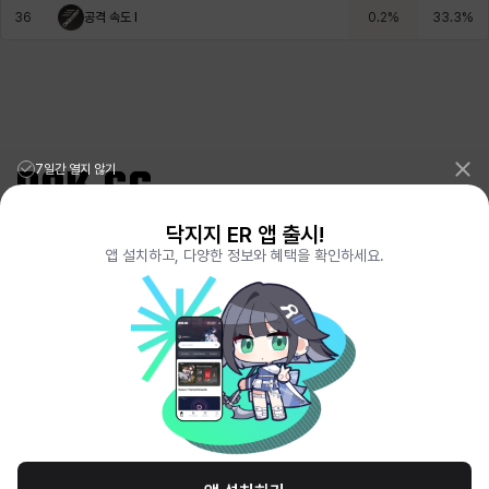
36
공격 속도 I
0.2
%
33.3
%
7일간 열지 않기
닥지지 ER 앱 출시!
리그오브레전드 전적검색 포로지지
PORO.GG
앱 설치하고, 다양한 정보와 혜택을 확인하세요.
전략적팀전투 TFT 전적검색 롤체지지
LOLCHESS.GG
메이플스토리 종합통계
MAPLE.GG
발로란트 전적검색
VALORANT.DAK.GG
배틀그라운드 전적검색
PUBG.DAK.GG
이터널 리턴 전적검색
ER.DAK.GG
원신 전적검색
GENSHIN.DAK.GG
데드락
DEADLOCK.DAK.GG
서비스 이용 약관
개인정보 취급방침
제휴 문의
고객센터
채용