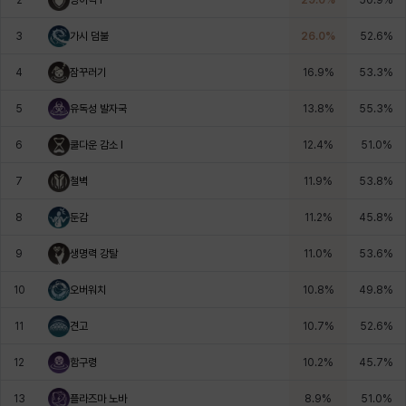
에스텔
에이든
에키온
엘레나
엠마
요한
3
가시 덤불
26.0
%
52.6
%
4
잠꾸러기
16.9
%
53.3
%
윌리엄
유민
유스티나
유키
이렘
이바
5
유독성 발자국
13.8
%
55.3
%
6
쿨다운 감소 I
12.4
%
51.0
%
이슈트반
이안
일레븐
자히르
재키
제니
7
철벽
11.9
%
53.8
%
8
둔감
11.2
%
45.8
%
츠바메
카밀로
카티야
칼라
캐시
케네스
9
생명력 강탈
11.0
%
53.6
%
10
오버워치
10.8
%
49.8
%
코렐라인
크레이버
클로에
키아라
타지아
테오도르
11
견고
10.7
%
52.6
%
12
함구령
10.2
%
45.7
%
펜리르
펠릭스
프리야
피오라
피올로
하트
13
플라즈마 노바
8.9
%
51.0
%