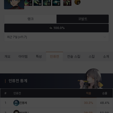
D
Q
W
E
R
T
마르티나
마이
마커스
매그너스
미르카
바냐
랭크
코발트
100.0%
바바라
버니스
블레어
비앙카
비형
샬럿
최근 7일 (v11.7)
셀린
쇼우
쇼이치
수아
슈린
시셀라
인퓨전
개요
아이템
특성
전술 스킬
스킬
소개
실비아
아델라
아드리아나
아디나
아르다
아비게일
인퓨전 통계
#
인퓨전
픽률
승률
아야
아이솔
아이작
알렉스
알론소
얀
1
진통제
30.3
%
48.4
%
2
방어력 I
29.0
%
50.9
%