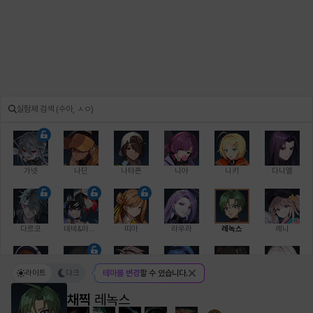
가넷
나딘
나타폰
니아
니키
다니엘
다르코
데비&마를렌
띠아
라우라
레녹스
레니
라이트
다크
테마를 변경
할 수 있습니다.
레온
로지
루크
르노어
리 다이린
리오
채찍
레녹스