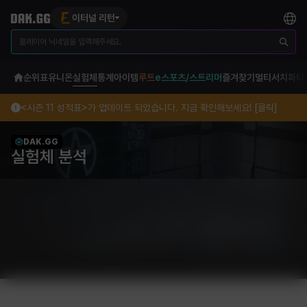
이터널 리턴
순위표
유니온
실험체
통계
아이템
루트
e스포츠/스트리머
즐겨찾기
멀티서치
파티
<시즌 11 성적표>가 업데이트 되었습니다. 지금 확인해보세요! [클릭]
DAK.GG
실험체 분석