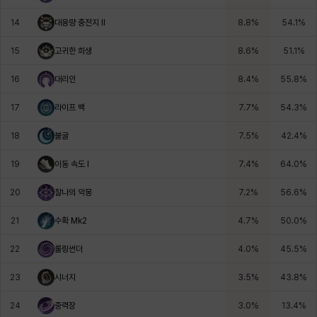
14
대용량 충전지 Il
8.8
%
54.1
%
헤이즈
헨리
현우
혜진
히스이
15
고귀한 희생
8.6
%
51.1
%
16
대리인
8.4
%
55.8
%
17
라이프 백
7.7
%
54.3
%
18
불굴
7.5
%
42.4
%
19
이동 속도 I
7.4
%
64.0
%
20
찰나의 악몽
7.2
%
56.6
%
21
수확 Mk2
4.7
%
50.0
%
22
롤링썬더
4.0
%
45.5
%
23
시너지
3.5
%
43.8
%
24
중력장
3.0
%
13.4
%