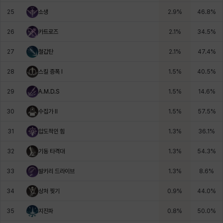
25
소생
2.9
%
46.8
%
26
카트로즈
2.1
%
34.5
%
27
철갑탄
2.1
%
47.4
%
28
스킬 증폭 I
1.5
%
40.5
%
29
A.M.D.S
1.5
%
14.6
%
30
수집가 II
1.5
%
57.5
%
31
압도적인 힘
1.3
%
36.1
%
32
기동 타격대
1.3
%
54.3
%
33
발키리 드라이브
1.3
%
8.6
%
34
상처 찢기
0.9
%
44.0
%
35
지진파
0.8
%
50.0
%