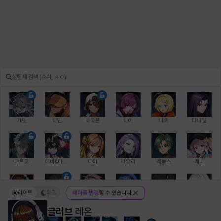
가넷
나딘
나타폰
니아
니키
다니엘
다르코
데비&마를렌
띠아
라우라
레녹스
레니
라이트
다크
테마를 변경
할 수 있습니다.
레온
로지
루크
르노어
리 다이린
리오
글러브
레온