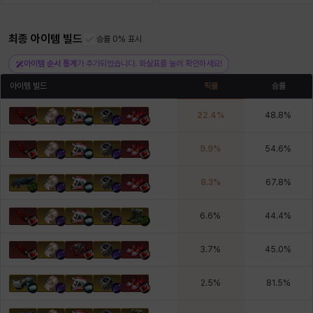
최종 아이템 빌드
헤이즈
헨리
승률 0% 표시
현우
혜진
히스이
아이템 순서 통계
가 추가되었습니다. 화살표를 눌러 확인하세요!
아이템 빌드
픽률
승률
22.4
%
48.8
%
9.9
%
54.6
%
8.3
%
67.8
%
6.6
%
44.4
%
3.7
%
45.0
%
2.5
%
81.5
%