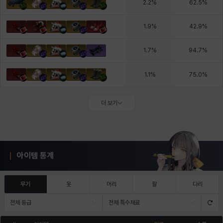
2.2
%
62.5
%
1.9
%
42.9
%
1.7
%
94.7
%
1.1
%
75.0
%
더 보기
아이템 통계
무기
옷
머리
팔
다리
전체 등급
전체 특수재료