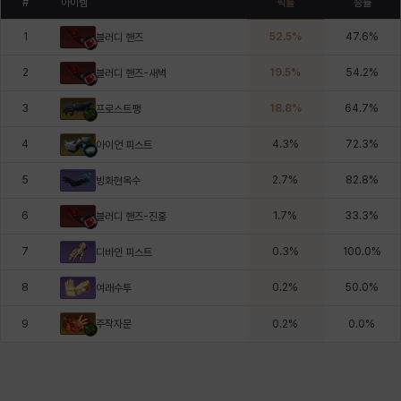
#
아이템
픽률
승률
1
52.5
%
47.6
%
블러디 핸즈
2
19.5
%
54.2
%
블러디 핸즈-새벽
3
18.8
%
64.7
%
프로스트팽
4
4.3
%
72.3
%
아이언 피스트
5
2.7
%
82.8
%
빙화현옥수
6
1.7
%
33.3
%
블러디 핸즈-진홍
7
0.3
%
100.0
%
디바인 피스트
8
0.2
%
50.0
%
여래수투
주작자문
9
0.2
%
0.0
%