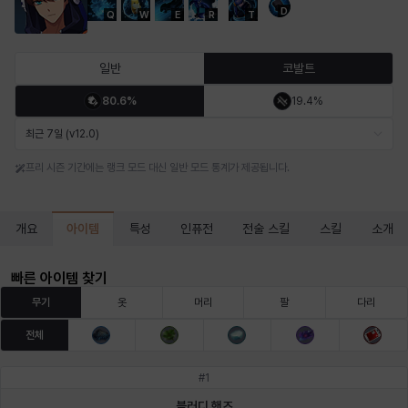
D
Q
W
E
R
T
마르티나
마이
마커스
매그너스
미르카
바냐
일반
코발트
80.6%
19.4%
바바라
버니스
블레어
비앙카
비형
샬럿
최근 7일 (v12.0)
프리 시즌 기간에는 랭크 모드 대신 일반 모드 통계가 제공됩니다.
셀린
쇼우
쇼이치
수아
슈린
시셀라
아이템
개요
특성
인퓨전
전술 스킬
스킬
소개
실비아
아델라
아드리아나
아디나
아르다
아비게일
빠른 아이템 찾기
무기
옷
머리
팔
다리
전체
아야
아이솔
아이작
알렉스
알론소
얀
#
1
블러디 핸즈