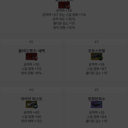
에스텔
에이든
에키온
엘레나
엠마
요한
공격력 +35

공격력 +57 또는 스킬 증폭 +114

공격 속도 +30%

쿨다운 감소 +15

윌리엄
유민
유스티나
유키
이렘
이바
방어 관통 +10%
#
2
#
3
이슈트반
이안
일레븐
자히르
재키
제니
블러디 핸즈-새벽
프로스트팽
공격력 +30

공격력 +38

스킬 증폭 +112

스킬 증폭 +87

방어 관통 +8%
쿨다운 감소 +15
츠바메
카밀로
카티야
칼라
캐시
케네스
#
4
#
5
코렐라인
크레이버
클로에
키아라
타지아
테오도르
아이언 피스트
빙화현옥수
공격력 +40

공격력 +32

스킬 증폭 +90

스킬 증폭 +64

펜리르
펠릭스
프리야
피오라
피올로
하트
최대 체력 +120
쿨다운 감소 +15