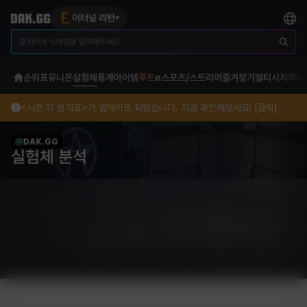
이터널 리턴
순위표
유니온
실험체
통계
아이템
루트
e스포츠/스트리머
즐겨찾기
멀티서치
파티
<시즌 11 성적표>가 업데이트 되었습니다. 지금 확인해보세요! [클릭]
DAK.GG
실험체 분석