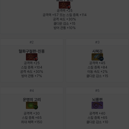
에스텔
에이든
에키온
엘레나
엠마
요한
공격력 +25

공격력 +57 또는 스킬 증폭 +114

공격 속도 +30%

쿨다운 감소 +15

윌리엄
유민
유스티나
유키
이렘
이바
방어 관통 +10%
#
2
#
3
이슈트반
이안
일레븐
자히르
재키
제니
혈화구절편-진홍
사복검
공격력 +25

공격력 +45

스킬 증폭 +104

스킬 증폭 +84

공격 속도 +30%

이동 속도 +2%

츠바메
카밀로
카티야
칼라
캐시
케네스
방어 관통 +7%
쿨다운 감소 +15
#
4
#
5
코렐라인
크레이버
클로에
키아라
타지아
테오도르
운명의 고리
뇌룡편
공격력 +30

공격력 +40

스킬 증폭 +65

스킬 증폭 +65

펜리르
펠릭스
프리야
피오라
피올로
하트
최대 체력 +150
쿨다운 감소 +10