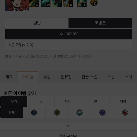
D
Q
W
E
R
T
마르티나
마이
마커스
매그너스
미르카
바냐
일반
코발트
100.0%
바바라
버니스
블레어
비앙카
비형
샬럿
최근 7일 (v12.0)
프리 시즌 기간에는 랭크 모드 대신 일반 모드 통계가 제공됩니다.
셀린
쇼우
쇼이치
수아
슈린
시셀라
아이템
개요
특성
인퓨전
전술 스킬
스킬
소개
실비아
아델라
아드리아나
아디나
아르다
아비게일
빠른 아이템 찾기
무기
옷
머리
팔
다리
전체
아야
아이솔
아이작
알렉스
알론소
얀
#
1
혈화구절편