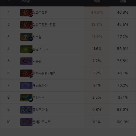
#
아이템
픽률
승률
1
44.8
%
46.8
%
혈화구절편
2
13.8
%
45.5
%
혈화구절편-진홍
3
11.9
%
47.2
%
사복검
4
11.6
%
58.8
%
운명의 고리
5
7.7
%
75.5
%
뇌룡편
6
3.7
%
43.1
%
혈화구절편-새벽
7
3.1
%
76.2
%
캐소드라쉬
8
2.5
%
37.1
%
우라누스
9
0.8
%
63.6
%
플라즈마 윕
글레이프니르
10
0.1
%
100.0
%