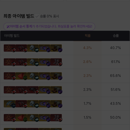
최종 아이템 빌드
헤이즈
헨리
승률 0% 표시
현우
혜진
히스이
아이템 순서 통계
가 추가되었습니다. 화살표를 눌러 확인하세요!
아이템 빌드
픽률
승률
4.3
%
40.7
%
2.6
%
61.1
%
2.3
%
65.6
%
2.3
%
51.6
%
1.7
%
43.5
%
1.5
%
50.0
%