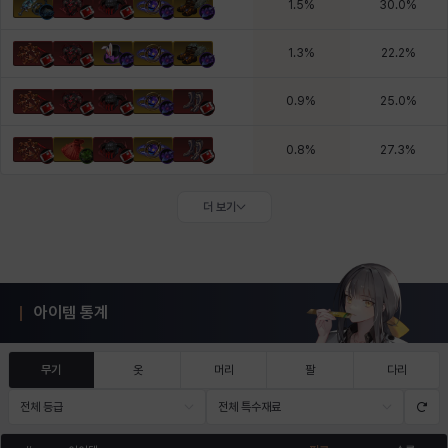
1.5
%
30.0
%
1.3
%
22.2
%
0.9
%
25.0
%
0.8
%
27.3
%
더 보기
아이템 통계
무기
옷
머리
팔
다리
전체 등급
전체 특수재료