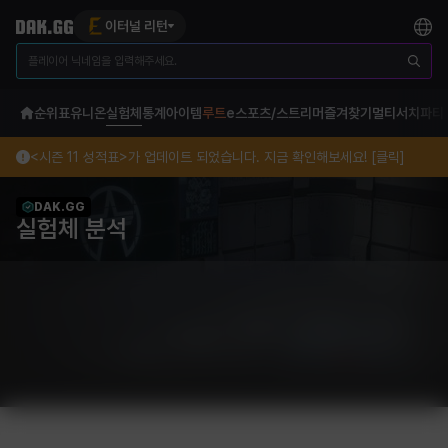
이터널 리턴
순위표
유니온
실험체
통계
아이템
루트
e스포츠/스트리머
즐겨찾기
멀티서치
파티
<시즌 11 성적표>가 업데이트 되었습니다. 지금 확인해보세요! [클릭]
DAK.GG
실험체 분석