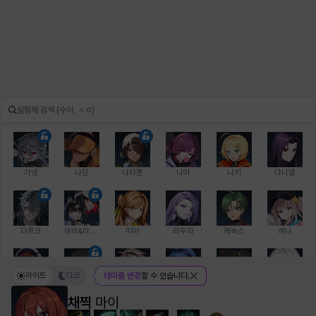
가넷
나딘
나타폰
니아
니키
다니엘
다르코
데비&마를렌
띠아
라우라
레녹스
레니
라이트
다크
테마를 변경
할 수 있습니다.
레온
로지
루크
르노어
리 다이린
리오
채찍
마이