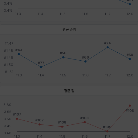
평균 순위
평균 킬