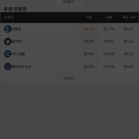
더 보기
추천 인퓨전
인퓨전
픽률
승률
평균 순위
진통제
35.9
%
52.7
%
#
1.47
방어력 I
30.1
%
55.1
%
#
1.45
가시 덤불
16.6
%
48.8
%
#
1.51
플라즈마 노바
15.4
%
55.0
%
#
1.45
더 보기