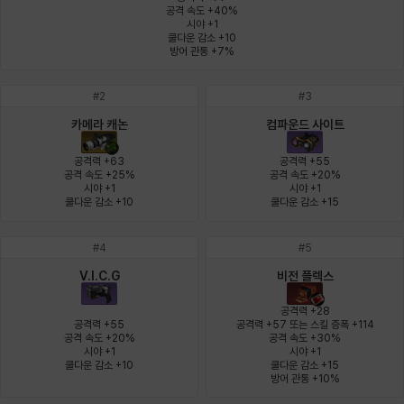
공격 속도 +40%

시야 +1

쿨다운 감소 +10

윌리엄
유민
유스티나
유키
이렘
이바
방어 관통 +7%
#
2
#
3
이슈트반
이안
일레븐
자히르
재키
제니
카메라 캐논
컴파운드 사이트
공격력 +63

공격력 +55

공격 속도 +25%

공격 속도 +20%

시야 +1

시야 +1

츠바메
카밀로
카티야
칼라
캐시
케네스
쿨다운 감소 +10
쿨다운 감소 +15
#
4
#
5
코렐라인
크레이버
클로에
키아라
타지아
테오도르
V.I.C.G
비전 플렉스
공격력 +28

공격력 +55

공격력 +57 또는 스킬 증폭 +114

공격 속도 +20%

공격 속도 +30%

펜리르
펠릭스
프리야
피오라
피올로
하트
시야 +1

시야 +1

쿨다운 감소 +10
쿨다운 감소 +15

방어 관통 +10%