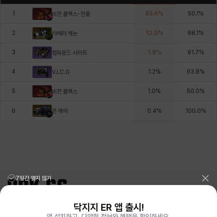
1
83.6
%
50.1
%
비전 플렉스-진홍
2
12.0
%
68.1
%
카메라 캐논
3
1.8
%
91.7
%
컴파운드 사이트
4
1.2
%
93.8
%
V.I.C.G
5
1.0
%
50.0
%
비전 플렉스
온 에어
6
0.4
%
100.0
%
7일간 열지 않기
닥지지 ER 앱 출시!
리그오브레전드 전적검색 포로지지
PORO.GG
앱 설치하고, 다양한 정보와 혜택을 확인하세요.