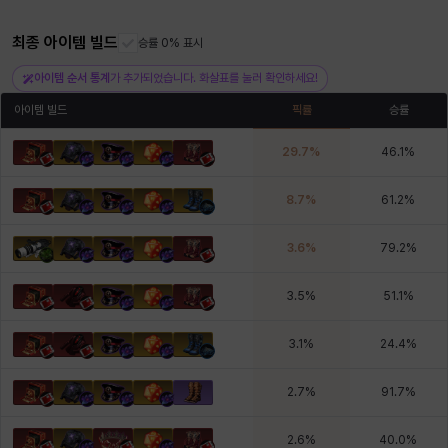
헤이즈
헨리
현우
혜진
히스이
최종 아이템 빌드
승률 0% 표시
아이템 순서 통계
가 추가되었습니다. 화살표를 눌러 확인하세요!
아이템 빌드
픽률
승률
29.7
%
46.1
%
8.7
%
61.2
%
3.6
%
79.2
%
3.5
%
51.1
%
3.1
%
24.4
%
2.7
%
91.7
%
2.6
%
40.0
%