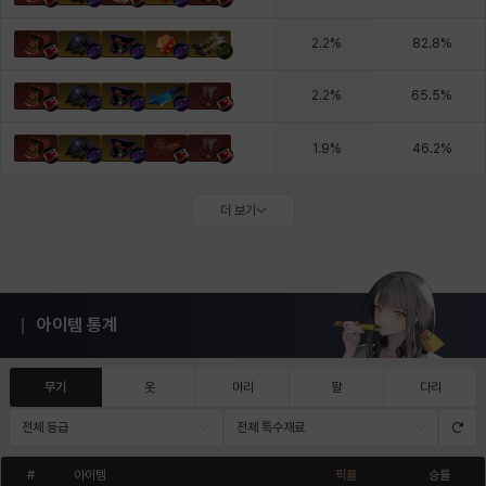
2.2
%
82.8
%
2.2
%
65.5
%
1.9
%
46.2
%
더 보기
아이템 통계
무기
옷
머리
팔
다리
전체 등급
전체 특수재료
#
아이템
픽률
승률