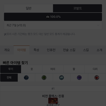
마르티나
마이
마커스
매그너스
미르카
바냐
일반
코발트
100.0%
바바라
버니스
블레어
비앙카
비형
샬럿
최근 7일 (v12.0)
프리 시즌 기간에는 랭크 모드 대신 일반 모드 통계가 제공됩니다.
셀린
쇼우
쇼이치
수아
슈린
시셀라
아이템
개요
특성
인퓨전
전술 스킬
스킬
소개
실비아
아델라
아드리아나
아디나
아르다
아비게일
빠른 아이템 찾기
무기
옷
머리
팔
다리
전체
아야
아이솔
아이작
알렉스
알론소
얀
#
1
비전 플렉스-진홍
에스텔
에이든
에키온
엘레나
엠마
요한
공격력 +77
