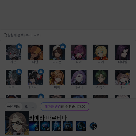
가넷
나딘
나타폰
니아
니키
다니엘
다르코
데비&마를렌
띠아
라우라
레녹스
레니
라이트
다크
테마를 변경
할 수 있습니다.
레온
로지
루크
르노어
리 다이린
리오
카메라
마르티나
D
Q
W
E
R
T