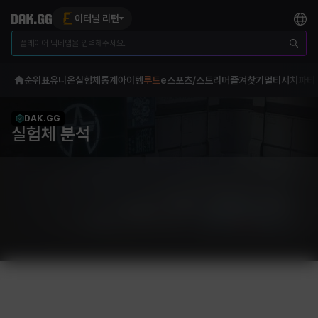
이터널 리턴
순위표
유니온
실험체
통계
아이템
루트
e스포츠/스트리머
즐겨찾기
멀티서치
파티
DAK.GG
실험체 분석