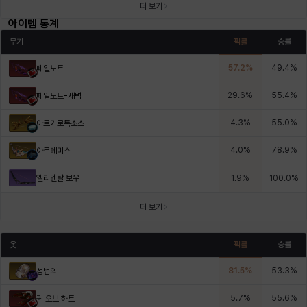
더 보기
아이템 통계
무기
픽률
승률
57.2
%
49.4
%
페일노트
29.6
%
55.4
%
페일노트-새벽
4.3
%
55.0
%
아르기로톡소스
4.0
%
78.9
%
아르테미스
엘리멘탈 보우
1.9
%
100.0
%
더 보기
옷
픽률
승률
81.5
%
53.3
%
성법의
5.7
%
55.6
%
퀸 오브 하트