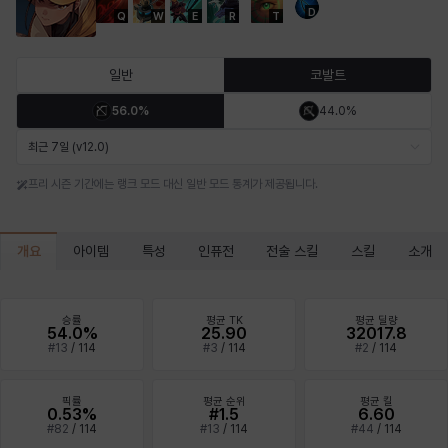
D
Q
W
E
R
T
마르티나
마이
마커스
매그너스
미르카
바냐
일반
코발트
56.0%
44.0%
바바라
버니스
블레어
비앙카
비형
샬럿
최근 7일 (v12.0)
프리 시즌 기간에는 랭크 모드 대신 일반 모드 통계가 제공됩니다.
셀린
쇼우
쇼이치
수아
슈린
시셀라
개요
아이템
특성
인퓨전
전술 스킬
스킬
소개
실비아
아델라
아드리아나
아디나
아르다
아비게일
승률
평균 TK
평균 딜량
54.0%
25.90
32017.8
#
13
/
114
#
3
/
114
#
2
/
114
아야
아이솔
아이작
알렉스
알론소
얀
픽률
평균 순위
평균 킬
0.53%
#1.5
6.60
#
82
/
114
#
13
/
114
#
44
/
114