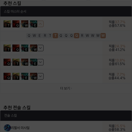
추천 스킬
에스텔
에이든
에키온
엘레나
엠마
요한
스킬 마스터 순서
픽률
37.7
%
T
Q
W
E
승률
57.6
%
윌리엄
유민
유스티나
유키
이렘
이바
Q
W
E
R
T
T
Q
Q
Q
Q
R
W
W
W
W
픽률
24.3
%
T
Q
E
W
승률
41.2
%
이슈트반
이안
일레븐
자히르
재키
제니
픽률
13.8
%
Q
T
W
E
승률
61.5
%
픽률
7.7
%
츠바메
카밀로
카티야
칼라
캐시
케네스
Q
T
E
W
승률
44.4
%
더 보기
코렐라인
크레이버
클로에
키아라
타지아
테오도르
추천 전술 스킬
전술 스킬
펜리르
펠릭스
프리야
피오라
피올로
하트
픽률
25.5
%
리펄서 미사일
승률
58.3
%