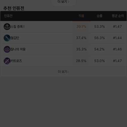
더 보기
추천 인퓨전
인퓨전
픽률
승률
평균 순위
스킬 증폭 I
39.1
%
53.3
%
#
1.47
철갑탄
37.4
%
56.3
%
#
1.44
찰나의 악몽
35.3
%
54.2
%
#
1.46
카트로즈
28.5
%
53.0
%
#
1.47
더 보기