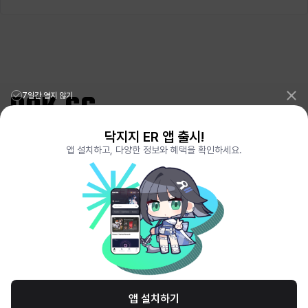
7일간 열지 않기
닥지지 ER 앱 출시!
리그오브레전드 전적검색 포로지지
PORO.GG
앱 설치하고, 다양한 정보와 혜택을 확인하세요.
전략적팀전투 TFT 전적검색 롤체지지
LOLCHESS.GG
메이플스토리 종합통계
MAPLE.GG
발로란트 전적검색
VALORANT.DAK.GG
배틀그라운드 전적검색
PUBG.DAK.GG
이터널 리턴 전적검색
ER.DAK.GG
원신 전적검색
GENSHIN.DAK.GG
데드락
DEADLOCK.DAK.GG
서비스 이용 약관
개인정보 취급방침
제휴 문의
고객센터
채용
앱 설치하기
© All Rights Reserved. Hosted by PlayXP Inc. Eternal Return and all related