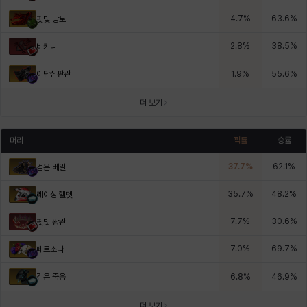
4.7
%
63.6
%
핏빛 망토
2.8
%
38.5
%
비키니
이단심판관
1.9
%
55.6
%
더 보기
머리
픽률
승률
37.7
%
62.1
%
검은 베일
35.7
%
48.2
%
레이싱 헬멧
7.7
%
30.6
%
핏빛 왕관
7.0
%
69.7
%
페르소나
검은 죽음
6.8
%
46.9
%
더 보기