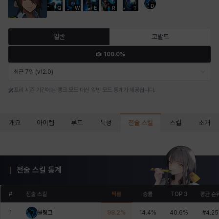
D
Q
W
E
R
T
마르티나
마이
마커스
매그너스
미르카
바냐
일반
코발트
100.0%
바바라
버니스
블레어
비앙카
비형
샬럿
최근 7일 (v12.0)
프리 시즌 기간에는 랭크 모드 대신 일반 모드 통계가 제공됩니다.
셀린
쇼우
쇼이치
수아
슈린
시셀라
전술 스킬
개요
아이템
루트
특성
스킬
소개
실비아
아델라
아드리아나
아디나
아르다
아비게일
전술 스킬 통계
아야
아이솔
아이작
알렉스
알론소
얀
#
전술 스킬
픽률
승률
TOP 3
평균 순
1
블링크
98.2
%
14.4
%
40.6
%
#
4.25