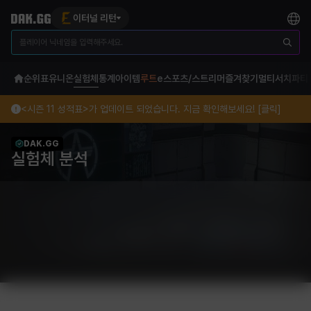
이터널 리턴
순위표
유니온
실험체
통계
아이템
루트
e스포츠/스트리머
즐겨찾기
멀티서치
파티
<시즌 11 성적표>가 업데이트 되었습니다. 지금 확인해보세요! [클릭]
DAK.GG
실험체 분석