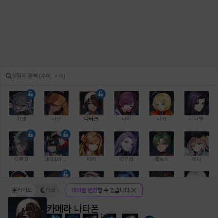
가넷
나딘
나타폰
니아
니키
다니엘
다르코
데비&마를렌
띠아
라우라
레녹스
레니
라이트
다크
테마를 변경
할 수 있습니다.
레온
로지
루크
르노어
리 다이린
리오
카메라
나타폰