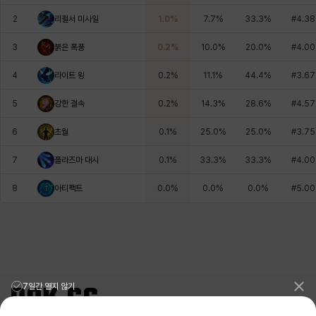
에스텔
에이든
에키온
엘레나
엠마
요한
2
리펄서 미사일
1.0
%
7.7
%
33.3
%
#
4.38
3
붉은 폭풍
0.2
%
10.0
%
20.0
%
#
4.00
윌리엄
유민
유스티나
유키
이렘
이바
4
라이트 윙
0.2
%
11.1
%
44.4
%
#
3.67
5
강한 결속
0.2
%
14.3
%
28.6
%
#
4.57
이슈트반
이안
일레븐
자히르
재키
제니
6
초월
0.1
%
25.0
%
25.0
%
#
3.75
7
플라즈마 대시
0.1
%
33.3
%
33.3
%
#
4.00
츠바메
카밀로
카티야
칼라
캐시
케네스
8
아티팩트
0.0
%
0.0
%
0.0
%
#
5.00
코렐라인
크레이버
클로에
키아라
타지아
테오도르
7일간 열지 않기
펜리르
펠릭스
프리야
피오라
피올로
하트