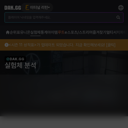
이터널 리턴
순위표
유니온
실험체
통계
아이템
루트
e스포츠/스트리머
즐겨찾기
멀티서치
파티
<시즌 11 성적표>가 업데이트 되었습니다. 지금 확인해보세요! [클릭]
DAK.GG
실험체 분석