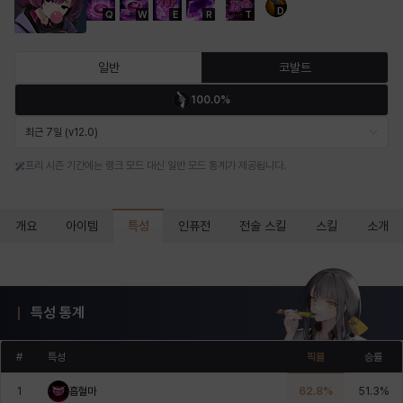
D
Q
W
E
R
T
마르티나
마이
마커스
매그너스
미르카
바냐
일반
코발트
100.0%
바바라
버니스
블레어
비앙카
비형
샬럿
최근 7일 (v12.0)
프리 시즌 기간에는 랭크 모드 대신 일반 모드 통계가 제공됩니다.
셀린
쇼우
쇼이치
수아
슈린
시셀라
특성
개요
아이템
인퓨전
전술 스킬
스킬
소개
실비아
아델라
아드리아나
아디나
아르다
아비게일
특성 통계
아야
아이솔
아이작
알렉스
알론소
얀
#
특성
픽률
승률
1
흡혈마
62.8
%
51.3
%