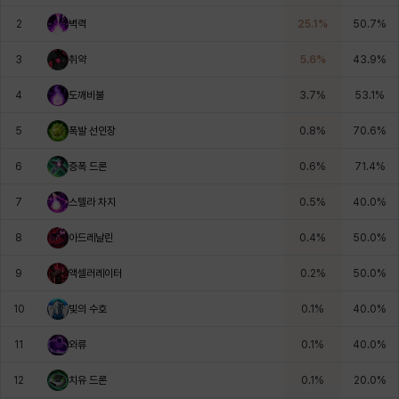
에스텔
에이든
에키온
엘레나
엠마
요한
2
벽력
25.1
%
50.7
%
3
취약
5.6
%
43.9
%
윌리엄
유민
유스티나
유키
이렘
이바
4
도깨비불
3.7
%
53.1
%
5
폭발 선인장
0.8
%
70.6
%
이슈트반
이안
일레븐
자히르
재키
제니
6
증폭 드론
0.6
%
71.4
%
7
스텔라 차지
0.5
%
40.0
%
츠바메
카밀로
카티야
칼라
캐시
케네스
8
아드레날린
0.4
%
50.0
%
9
액셀러레이터
0.2
%
50.0
%
코렐라인
크레이버
클로에
키아라
타지아
테오도르
10
빛의 수호
0.1
%
40.0
%
11
와류
0.1
%
40.0
%
펜리르
펠릭스
프리야
피오라
피올로
하트
12
치유 드론
0.1
%
20.0
%