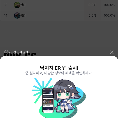
13
헌신
0.0
%
100.0
%
헤이즈
헨리
현우
혜진
히스이
14
금강
0.0
%
100.0
%
7일간 열지 않기
닥지지 ER 앱 출시!
리그오브레전드 전적검색 포로지지
PORO.GG
앱 설치하고, 다양한 정보와 혜택을 확인하세요.
전략적팀전투 TFT 전적검색 롤체지지
LOLCHESS.GG
메이플스토리 종합통계
MAPLE.GG
발로란트 전적검색
VALORANT.DAK.GG
배틀그라운드 전적검색
PUBG.DAK.GG
이터널 리턴 전적검색
ER.DAK.GG
원신 전적검색
GENSHIN.DAK.GG
데드락
DEADLOCK.DAK.GG