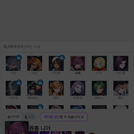
가넷
나딘
나타폰
니아
니키
다니엘
다르코
데비&마를렌
띠아
라우라
레녹스
레니
라이트
다크
테마를 변경
할 수 있습니다.
레온
로지
루크
르노어
리 다이린
리오
권총
니아