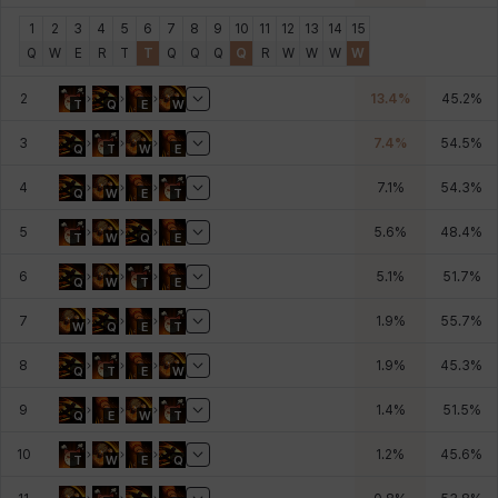
에스텔
에이든
에키온
엘레나
엠마
요한
1
2
3
4
5
6
7
8
9
10
11
12
13
14
15
Q
W
E
R
T
T
Q
Q
Q
Q
R
W
W
W
W
2
13.4
%
45.2
%
윌리엄
유민
유스티나
유키
이렘
이바
T
Q
E
W
3
7.4
%
54.5
%
Q
T
W
E
4
7.1
%
54.3
%
이슈트반
이안
일레븐
자히르
재키
제니
Q
W
E
T
5
5.6
%
48.4
%
T
W
Q
E
6
5.1
%
51.7
%
Q
W
T
E
츠바메
카밀로
카티야
칼라
캐시
케네스
7
1.9
%
55.7
%
W
Q
E
T
8
1.9
%
45.3
%
Q
T
E
W
코렐라인
크레이버
클로에
키아라
타지아
테오도르
9
1.4
%
51.5
%
Q
E
W
T
10
1.2
%
45.6
%
T
W
E
Q
펜리르
펠릭스
프리야
피오라
피올로
하트