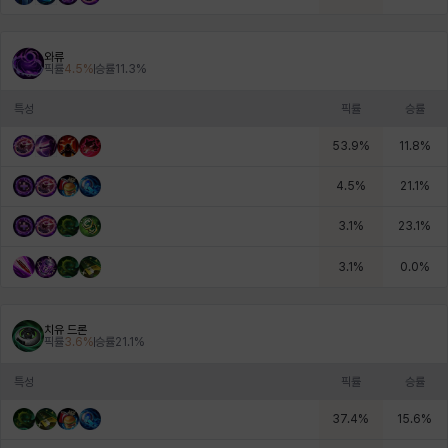
와류
픽률
4.5
%
승률
11.3
%
특성
픽률
승률
53.9
%
11.8
%
4.5
%
21.1
%
3.1
%
23.1
%
3.1
%
0.0
%
치유 드론
픽률
3.6
%
승률
21.1
%
특성
픽률
승률
37.4
%
15.6
%