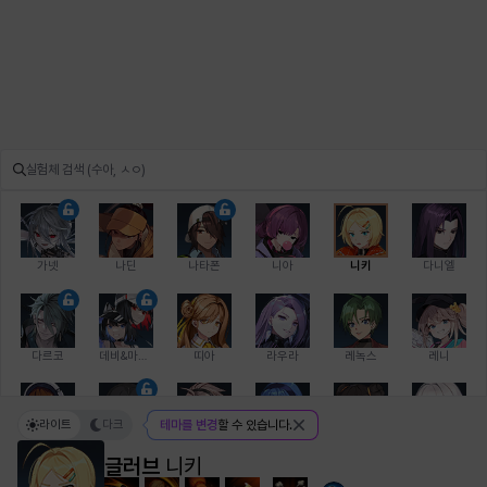
가넷
나딘
나타폰
니아
니키
다니엘
다르코
데비&마를렌
띠아
라우라
레녹스
레니
라이트
다크
테마를 변경
할 수 있습니다.
레온
로지
루크
르노어
리 다이린
리오
글러브
니키