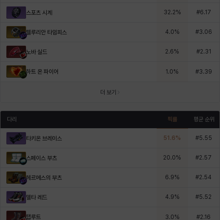
32.2
%
#
6.17
스포츠 시계
4.0
%
#
3.06
텔루리안 타임피스
2.6
%
#
2.31
노바 실드
하트 온 파이어
1.0
%
#
3.39
더 보기
다리
픽률
평균 순위
51.6
%
#
5.55
타키온 브레이스
20.0
%
#
2.57
스페이스 부츠
6.9
%
#
2.54
헤르메스의 부츠
4.9
%
#
5.52
델타 레드
탭루트
3.0
%
#
2.16