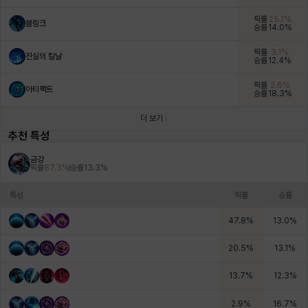
픽률
25.1
%
블링크
승률
14.0
%
헤이즈
헨리
현우
혜진
히스이
픽률
3.1
%
진실의 칼날
승률
12.4
%
픽률
2.6
%
아티팩트
승률
18.3
%
더 보기
추천 특성
금강
픽률
87.3
%
승률
13.3
%
특성
픽률
승률
47.8
%
13.0
%
20.5
%
13.1
%
13.7
%
12.3
%
2.9
%
16.7
%