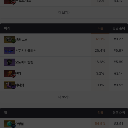
퀸 오브 하트
1.6
%
#
2.15
더 보기
머리
픽률
평균 순위
41.1
%
#
3.27
전술 고글
25.4
%
#
5.87
스포츠 선글라스
16.6
%
#
5.89
오토바이 헬멧
3.2
%
#
2.17
변검
바니햇
3.1
%
#
3.52
더 보기
팔
픽률
평균 순위
54.5
%
#
3.51
요명월