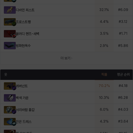
32.1
%
#
6.09
디바인 피스트
4.4
%
#
3.12
프로스트팽
3.5
%
#
1.71
블러디 핸즈-새벽
빙화현옥수
2.9
%
#
5.86
더 보기
옷
픽률
평균 순위
70.2
%
#
4.18
레버넌트
10.3
%
#
6.28
백색 가운
6.0
%
#
4.03
서리바람 흉갑
4.3
%
#
3.64
진은 드레스