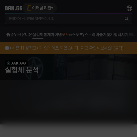
이터널 리턴
순위표
유니온
실험체
통계
아이템
루트
e스포츠/스트리머
즐겨찾기
멀티서치
파티
<시즌 11 성적표>가 업데이트 되었습니다. 지금 확인해보세요! [클릭]
DAK.GG
실험체 분석