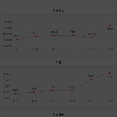
평균 딜량
픽률
평균 순위