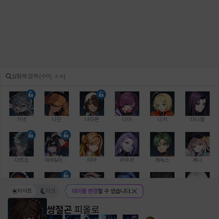
가넷
나딘
나타폰
니아
니키
다니엘
다르코
데비&마를렌
띠아
라우라
레녹스
레니
라이트
다크
테마를 변경
할 수 있습니다.
레온
로지
루크
르노어
리 다이린
리오
쌍절곤
피올로