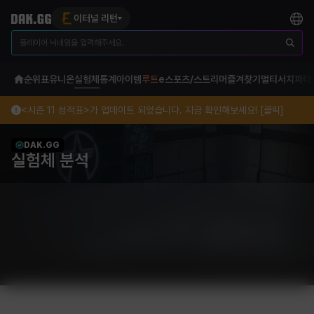
이터널 리턴
순위표
유니온
실험체
통계
아이템
루트
e스포츠/스트리머
즐겨찾기
멀티서치
파티
<시즌 11 성적표>가 업데이트 되었습니다. 지금 확인해보세요! [클릭]
DAK.GG
실험체 분석