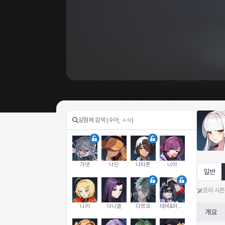
가넷
나딘
나타폰
니아
일반
프리 시즌
니키
다니엘
다르코
데비&마를렌
개요