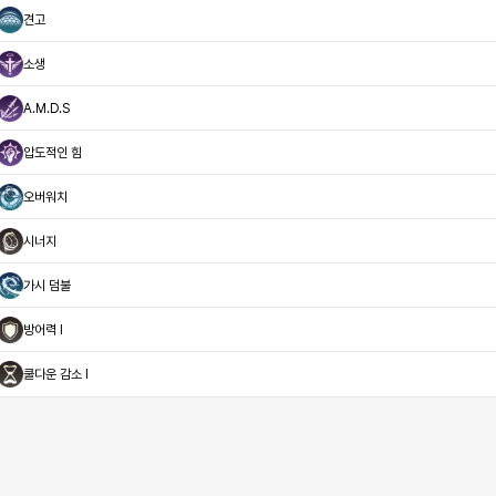
견고
소생
A.M.D.S
압도적인 힘
오버워치
시너지
가시 덤불
방어력 I
쿨다운 감소 I