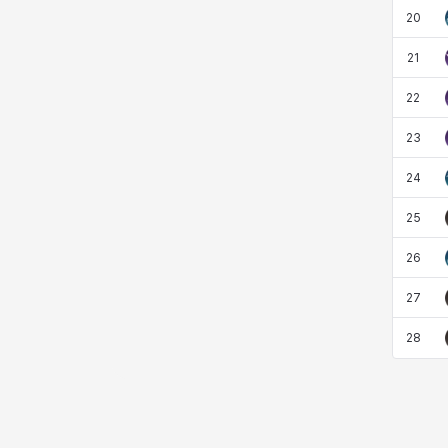
20
엠마
요한
윌리엄
유민
21
22
23
유스티나
유키
이렘
이바
24
25
이슈트반
이안
일레븐
자히르
26
27
재키
제니
츠바메
카밀로
28
카티야
칼라
캐시
케네스