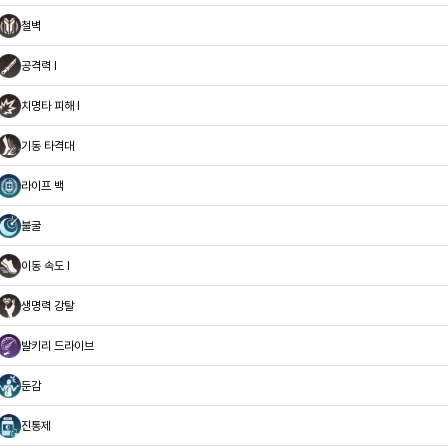
철벽
공격력 I
치명타 피해 I
기동 타격대
라이프 백
불굴
이동 속도 I
생명력 강탈
발키리 드라이브
둔감
진통제