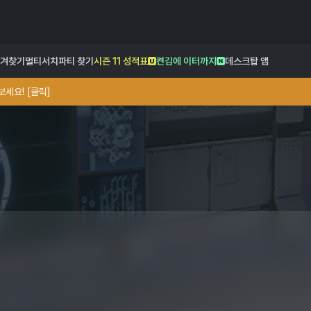
겨찾기
멀티서치
파티 찾기
시즌 11 성적표
켠김에 이터까지
데스크탑 앱
세요! [클릭]