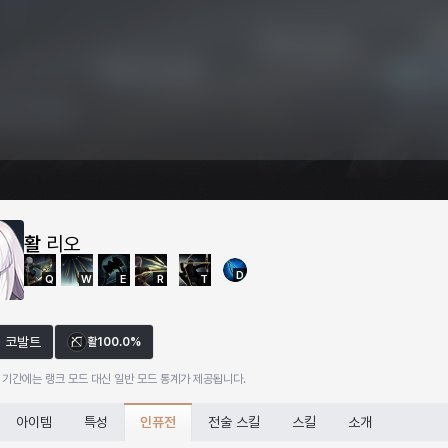
활
리오
D
Q
W
E
R
T
코발트
활
100.0%
 기간에는 랭크 모드 대신 일반 모드 통계가 제공됩니다.
인퓨전
아이템
특성
전술 스킬
스킬
소개