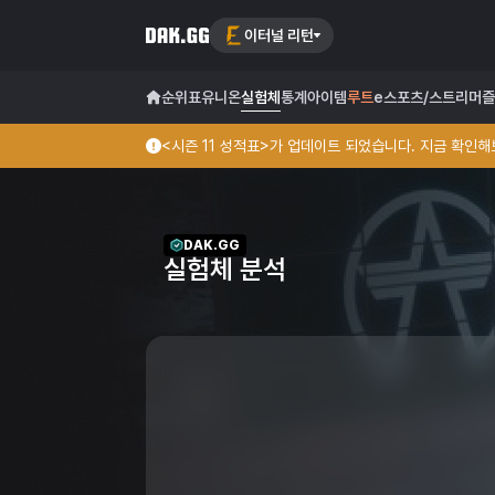
이터널 리턴
순위표
유니온
실험체
통계
아이템
루트
e스포츠/스트리머
즐
<시즌 11 성적표>가 업데이트 되었습니다. 지금 확인해보
DAK.GG
실험체 분석