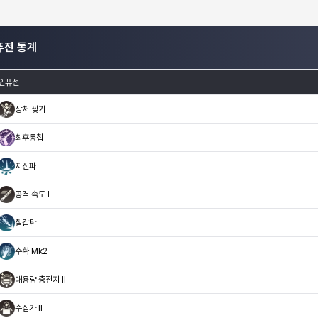
퓨전 통계
인퓨전
상처 찢기
최후통첩
지진파
공격 속도 I
철갑탄
수확 Mk2
대용량 충전지 Il
수집가 II