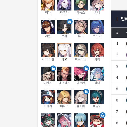
띠아
라우라
레녹스
레니
인
#
레온
로지
루크
르노어
1
2
리 다이린
리오
마르티나
마이
3
4
마커스
매그너스
미르카
바냐
5
6
바바라
버니스
블레어
비앙카
7
8