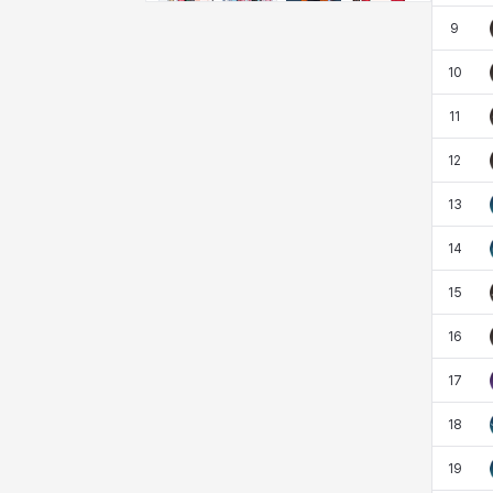
비형
샬럿
셀린
쇼우
9
10
쇼이치
수아
슈린
시셀라
11
12
실비아
아델라
아드리아나
아디나
13
14
아르다
아비게일
아야
아이솔
15
16
아이작
알렉스
알론소
얀
17
18
에스텔
에이든
에키온
엘레나
19