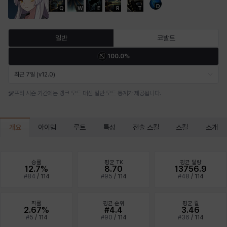
D
Q
W
E
R
T
마르티나
마이
마커스
매그너스
미르카
바냐
일반
코발트
100.0%
바바라
버니스
블레어
비앙카
비형
샬럿
최근 7일 (v12.0)
프리 시즌 기간에는 랭크 모드 대신 일반 모드 통계가 제공됩니다.
셀린
쇼우
쇼이치
수아
슈린
시셀라
개요
아이템
루트
특성
전술 스킬
스킬
소개
실비아
아델라
아드리아나
아디나
아르다
아비게일
승률
평균 TK
평균 딜량
12.7%
8.70
13756.9
#
84
/
114
#
95
/
114
#
48
/
114
아야
아이솔
아이작
알렉스
알론소
얀
픽률
평균 순위
평균 킬
2.67%
#4.4
3.46
#
5
/
114
#
90
/
114
#
36
/
114