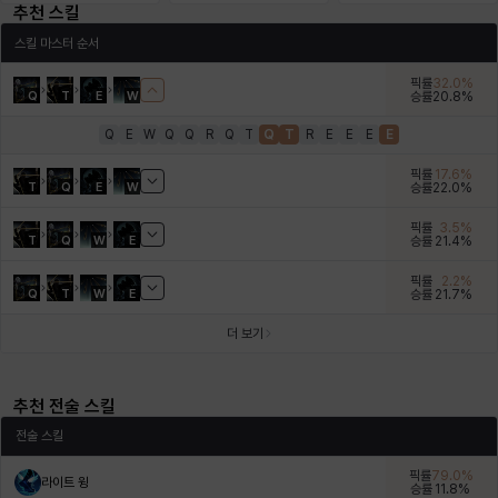
추천 스킬
에스텔
에이든
에키온
엘레나
엠마
요한
스킬 마스터 순서
픽률
32.0
%
Q
T
E
W
승률
20.8
%
윌리엄
유민
유스티나
유키
이렘
이바
Q
E
W
Q
Q
R
Q
T
Q
T
R
E
E
E
E
픽률
17.6
%
T
Q
E
W
승률
22.0
%
이슈트반
이안
일레븐
자히르
재키
제니
픽률
3.5
%
T
Q
W
E
승률
21.4
%
픽률
2.2
%
츠바메
카밀로
카티야
칼라
캐시
케네스
Q
T
W
E
승률
21.7
%
더 보기
코렐라인
크레이버
클로에
키아라
타지아
테오도르
추천 전술 스킬
전술 스킬
펜리르
펠릭스
프리야
피오라
피올로
하트
픽률
79.0
%
라이트 윙
승률
11.8
%