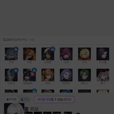
가넷
나딘
나타폰
니아
니키
다니엘
다르코
데비&마를렌
띠아
라우라
레녹스
레니
라이트
다크
테마를 변경
할 수 있습니다.
레온
로지
루크
르노어
리 다이린
리오
활
리오