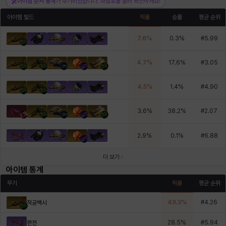
아이템 순서 통계
가 추가되었습니다. 화살표를 눌러 확인하세요!
아이템 빌드
픽률
승률
평균 순위
7.6
%
0.3
%
#
5.99
4.7
%
17.6
%
#
3.05
4.5
%
1.4
%
#
4.90
3.6
%
38.2
%
#
2.07
2.9
%
0.1
%
#
6.88
더 보기
아이템 통계
무기
픽률
평균 순위
49.3
%
#
4.26
적궁백시
28.5
%
#
5.94
편전