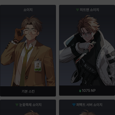
쇼이치
히트맨 쇼이치
1075
NP
기본 스킨
눈꽃축제 쇼이치
퍼펙트 서버 쇼이치