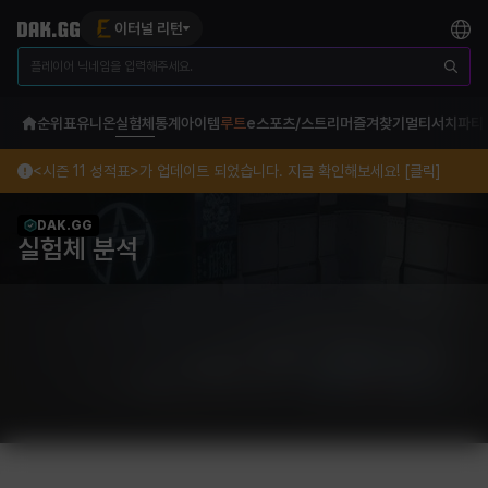
이터널 리턴
순위표
유니온
실험체
통계
아이템
루트
e스포츠/스트리머
즐겨찾기
멀티서치
파티
<시즌 11 성적표>가 업데이트 되었습니다. 지금 확인해보세요! [클릭]
DAK.GG
실험체 분석