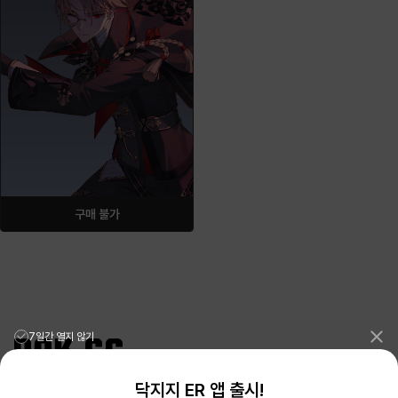
구매 불가
7일간 열지 않기
닥지지 ER 앱 출시!
리그오브레전드 전적검색 포로지지
PORO.GG