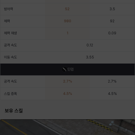
에스텔
에이든
에키온
엘레나
엠마
요한
방어력
52
3.5
체력
980
92
윌리엄
유민
유스티나
유키
이렘
이바
체력 재생
1
0.09
공격 속도
0.12
이슈트반
이안
일레븐
자히르
재키
제니
이동 속도
3.55
단검
츠바메
카밀로
카티야
칼라
캐시
케네스
공격 속도
2.7
%
2.7
%
스킬 증폭
4.5
%
4.5
%
코렐라인
크레이버
클로에
키아라
타지아
테오도르
보유 스킬
펜리르
펠릭스
프리야
피오라
피올로
하트