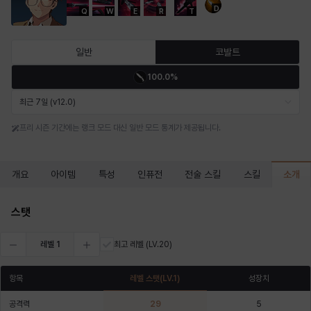
D
Q
W
E
R
T
마르티나
마이
마커스
매그너스
미르카
바냐
일반
코발트
100.0%
바바라
버니스
블레어
비앙카
비형
샬럿
최근 7일 (v12.0)
프리 시즌 기간에는 랭크 모드 대신 일반 모드 통계가 제공됩니다.
셀린
쇼우
쇼이치
수아
슈린
시셀라
소개
개요
아이템
특성
인퓨전
전술 스킬
스킬
실비아
아델라
아드리아나
아디나
아르다
아비게일
스탯
레벨
1
최고 레벨
(LV.20)
아야
아이솔
아이작
알렉스
알론소
얀
항목
레벨 스탯
(LV.
1
)
성장치
공격력
29
5