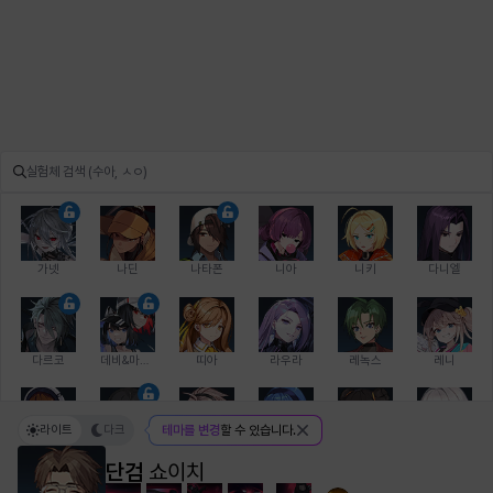
가넷
나딘
나타폰
니아
니키
다니엘
다르코
데비&마를렌
띠아
라우라
레녹스
레니
라이트
다크
테마를 변경
할 수 있습니다.
레온
로지
루크
르노어
리 다이린
리오
단검
쇼이치