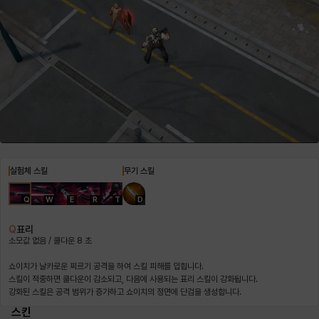
헤이즈
헨리
현우
혜진
히스이
실험체 스킬
무기 스킬
Q
W
E
R
T
D
Q
표리
소모값 없음 / 쿨다운 8 초
쇼이치가 날카로운 찌르기 공격을 하여 스킬 피해를 입힙니다.
스킬이 적중하면 쿨다운이 감소되고, 다음에 사용되는 표리 스킬이 강화됩니다.
강화된 스킬은 공격 범위가 증가하고 쇼이치의 정면에 단검을 생성합니다.
스킨