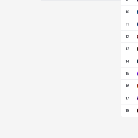
비형
샬럿
셀린
쇼우
10
11
쇼이치
수아
슈린
시셀라
12
13
실비아
아델라
아드리아나
아디나
14
15
아르다
아비게일
아야
아이솔
16
17
아이작
알렉스
알론소
얀
18
에스텔
에이든
에키온
엘레나