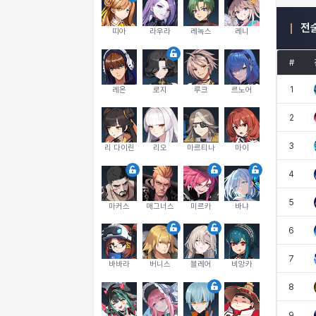
전
띠아
라우라
레녹스
레니
#
1
레온
로지
루크
르노어
2
3
리 다이린
리오
마르티나
마이
4
5
마커스
매그너스
미르카
바냐
6
7
바바라
버니스
블레어
비앙카
8
9