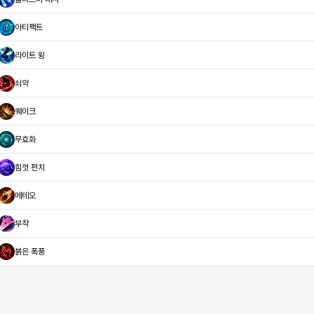
아티팩트
라이트 윙
쇠약
퀘이크
무효화
힘껏 펀치
메테오
부착
붉은 폭풍