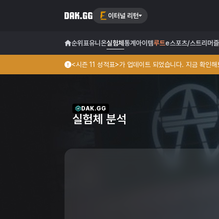
이터널 리턴
순위표
유니온
실험체
통계
아이템
루트
e스포츠/스트리머
즐
<시즌 11 성적표>가 업데이트 되었습니다. 지금 확인해보
DAK.GG
실험체 분석