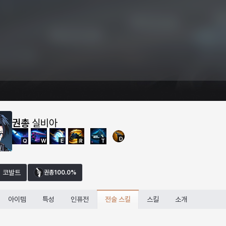
권총
실비아
D
Q
W
E
R
T
코발트
권총
100.0%
전술 스킬
아이템
특성
인퓨전
스킬
소개