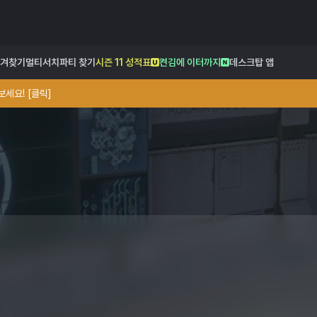
겨찾기
멀티서치
파티 찾기
시즌 11 성적표
켠김에 이터까지
데스크탑 앱
세요! [클릭]