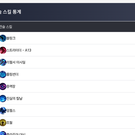
술 스킬 통계
전술 스킬
블링크
스트라이더 - A13
리펄서 미사일
롤링썬더
중력장
진실의 칼날
임펄스
초월
플라즈마 대시