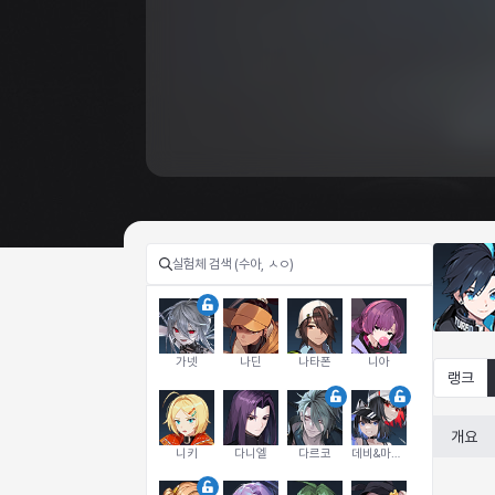
가넷
나딘
나타폰
니아
랭크
개요
니키
다니엘
다르코
데비&마를렌