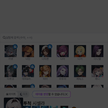
가넷
나딘
나타폰
니아
니키
다니엘
다르코
데비&마를렌
띠아
라우라
레녹스
레니
라이트
다크
테마를 변경
할 수 있습니다.
레온
로지
루크
르노어
리 다이린
리오
투척
시셀라