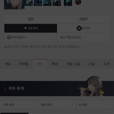
D
Q
W
E
R
T
마르티나
마이
마커스
매그너스
미르카
바냐
일반
코발트
52.9%
47.1%
바바라
버니스
블레어
비앙카
비형
샬럿
다이아몬드+
최근 7일 (v12.0)
프리 시즌 기간에는 랭크 모드 대신 일반 모드 통계가 제공됩니다.
셀린
쇼우
쇼이치
수아
슈린
시셀라
루트
개요
아이템
특성
전술 스킬
스킬
소개
실비아
아델라
아드리아나
아디나
아르다
아비게일
루트 통계
아야
아이솔
아이작
알렉스
알론소
얀
시작 위치
종료 위치
N 루트