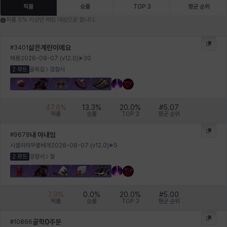
에스텔
에이든
에키온
엘레나
엠마
요한
픽률
승률
TOP 3
평균 순위
픽률 5% 이상인 매칭 대상으로 합니다.
윌리엄
유민
유스티나
유키
이렘
이바
삶은계란이에요
#
3401
헤롱
2026-08-07
(v
12.0
)
30
2 루트
골목길
경찰서
이슈트반
이안
일레븐
자히르
재키
제니
47.6
%
13.3
%
20.0
%
#
5.07
픽률
승률
TOP 3
평균 순위
츠바메
카밀로
카티야
칼라
캐시
케네스
내 아내임
#
9678
시셀라의무릎베개
2026-08-07
(v
12.0
)
5
2 루트
경찰서
절
코렐라인
크레이버
클로에
키아라
타지아
테오도르
7.9
%
0.0
%
20.0
%
#
5.00
픽률
승률
TOP 3
평균 순위
펜리르
펠릭스
프리야
피오라
피올로
하트
골학0주문
#
10866