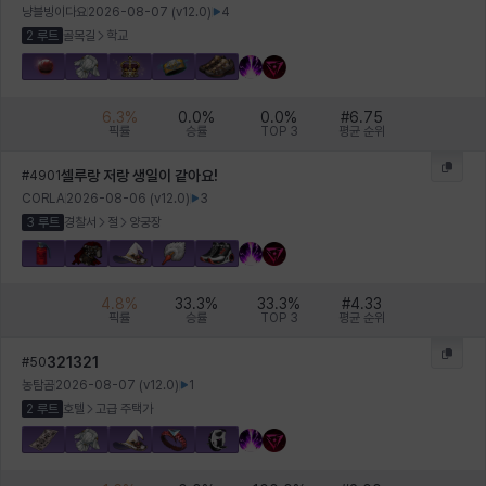
냥블빙이다요
2026-08-07
(v
12.0
)
4
2 루트
골목길
학교
헤이즈
헨리
현우
혜진
히스이
6.3
%
0.0
%
0.0
%
#
6.75
픽률
승률
TOP 3
평균 순위
셀루랑 저랑 생일이 같아요!
#
4901
CORLA
2026-08-06
(v
12.0
)
3
3 루트
경찰서
절
양궁장
4.8
%
33.3
%
33.3
%
#
4.33
픽률
승률
TOP 3
평균 순위
321321
#
50
농탐곰
2026-08-07
(v
12.0
)
1
2 루트
호텔
고급 주택가