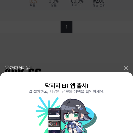
1.6
%
0.0
%
100.0
%
#
2.00
픽률
승률
TOP 3
평균 순위
1
7일간 열지 않기
닥지지 ER 앱 출시!
리그오브레전드 전적검색 포로지지
PORO.GG
앱 설치하고, 다양한 정보와 혜택을 확인하세요.
전략적팀전투 TFT 전적검색 롤체지지
LOLCHESS.GG
메이플스토리 종합통계
MAPLE.GG
발로란트 전적검색
VALORANT.DAK.GG
배틀그라운드 전적검색
PUBG.DAK.GG
이터널 리턴 전적검색
ER.DAK.GG
원신 전적검색
GENSHIN.DAK.GG
데드락
DEADLOCK.DAK.GG