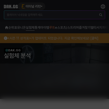
이터널 리턴
순위표
유니온
실험체
통계
아이템
루트
e스포츠/스트리머
즐겨찾기
멀티서치
파티
<시즌 11 성적표>가 업데이트 되었습니다. 지금 확인해보세요! [클릭]
DAK.GG
실험체 분석