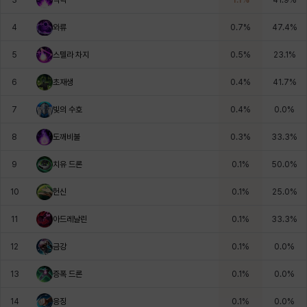
3
벽력
1.1
%
41.9
%
4
와류
0.7
%
47.4
%
윌리엄
유민
유스티나
유키
이렘
이바
5
스텔라 차지
0.5
%
23.1
%
6
초재생
0.4
%
41.7
%
이슈트반
이안
일레븐
자히르
재키
제니
7
빛의 수호
0.4
%
0.0
%
8
도깨비불
0.3
%
33.3
%
츠바메
카밀로
카티야
칼라
캐시
케네스
9
치유 드론
0.1
%
50.0
%
10
헌신
0.1
%
25.0
%
코렐라인
크레이버
클로에
키아라
타지아
테오도르
11
아드레날린
0.1
%
33.3
%
12
금강
0.1
%
0.0
%
펜리르
펠릭스
프리야
피오라
피올로
하트
13
증폭 드론
0.1
%
0.0
%
14
응징
0.1
%
0.0
%