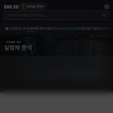
이터널 리턴
순위표
유니온
실험체
통계
아이템
루트
e스포츠/스트리머
즐겨찾기
멀티서치
파티
DAK.GG
실험체 분석