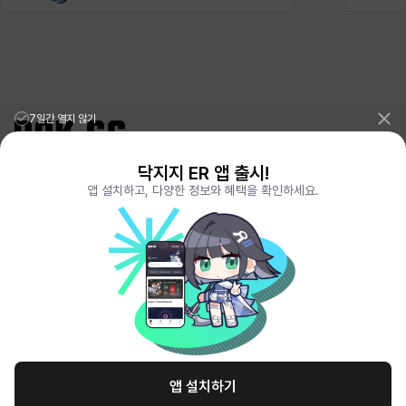
헤이즈
헨리
현우
혜진
히스이
7일간 열지 않기
닥지지 ER 앱 출시!
리그오브레전드 전적검색 포로지지
PORO.GG
앱 설치하고, 다양한 정보와 혜택을 확인하세요.
전략적팀전투 TFT 전적검색 롤체지지
LOLCHESS.GG
메이플스토리 종합통계
MAPLE.GG
발로란트 전적검색
VALORANT.DAK.GG
배틀그라운드 전적검색
PUBG.DAK.GG
이터널 리턴 전적검색
ER.DAK.GG
원신 전적검색
GENSHIN.DAK.GG
데드락
DEADLOCK.DAK.GG
서비스 이용 약관
개인정보 취급방침
제휴 문의
고객센터
채용
앱 설치하기
© All Rights Reserved. Hosted by PlayXP Inc. Eternal Return and all related
logos are trademarks of Nimble Neuron, inc. or its affiliates.