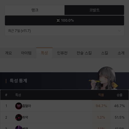
마르티나
마이
마커스
매그너스
미르카
바냐
랭크
코발트
100.0%
바바라
버니스
블레어
비앙카
비형
샬럿
최근 7일 (v11.7)
셀린
쇼우
쇼이치
수아
슈린
시셀라
특성
개요
아이템
인퓨전
전술 스킬
스킬
소개
실비아
아델라
아드리아나
아디나
아르다
아비게일
특성 통계
#
특성
픽률
승률
아야
아이솔
아이작
알렉스
알론소
얀
1
흡혈마
94.7
%
46.7
%
2
취약
1.2
%
51.5
%
에스텔
에이든
에키온
엘레나
엠마
요한