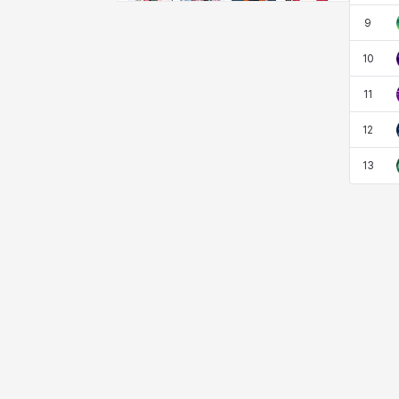
비형
샬럿
셀린
쇼우
9
10
쇼이치
수아
슈린
시셀라
11
12
실비아
아델라
아드리아나
아디나
13
아르다
아비게일
아야
아이솔
아이작
알렉스
알론소
얀
에스텔
에이든
에키온
엘레나