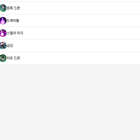
증폭 드론
도깨비불
스텔라 차지
금강
치유 드론