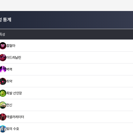
성 통계
특성
흡혈마
아드레날린
벽력
취약
폭발 선인장
헌신
액셀러레이터
빛의 수호