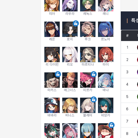
띠아
라우라
레녹스
레니
특
#
레온
로지
루크
르노어
1
2
리 다이린
리오
마르티나
마이
3
4
마커스
매그너스
미르카
바냐
5
6
바바라
버니스
블레어
비앙카
7
8