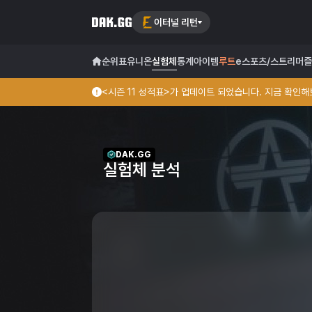
이터널 리턴
순위표
유니온
실험체
통계
아이템
루트
e스포츠/스트리머
즐
<시즌 11 성적표>가 업데이트 되었습니다. 지금 확인해보
DAK.GG
실험체 분석