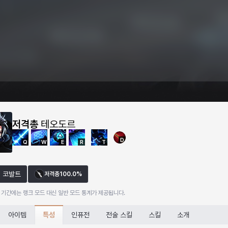
저격총
테오도르
D
Q
W
E
R
T
코발트
저격총
100.0%
 기간에는 랭크 모드 대신 일반 모드 통계가 제공됩니다.
특성
아이템
인퓨전
전술 스킬
스킬
소개