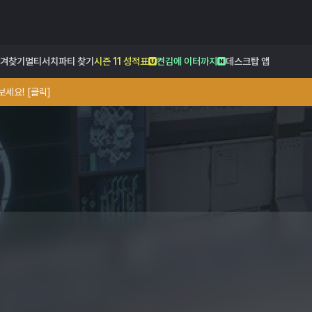
겨찾기
멀티서치
파티 찾기
시즌 11 성적표
켠김에 이터까지
데스크탑 앱
세요! [클릭]