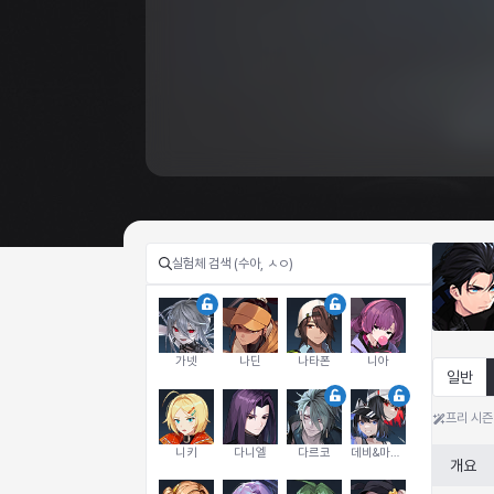
가넷
나딘
나타폰
니아
일반
프리 시즌
니키
다니엘
다르코
데비&마를렌
개요