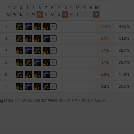
에스텔
에이든
에키온
엘레나
엠마
요한
1
2
3
4
5
6
7
8
9
10
11
12
13
14
15
Q
W
E
R
W
W
Q
Q
Q
Q
R
T
T
T
T
2
17.0
%
47.9
%
윌리엄
유민
유스티나
유키
이렘
이바
W
T
Q
E
3
5.3
%
51.2
%
W
Q
E
T
4
2.1
%
35.4
%
이슈트반
이안
일레븐
자히르
재키
제니
Q
T
W
E
5
2.1
%
35.4
%
Q
W
T
E
6
0.3
%
14.3
%
W
E
Q
T
츠바메
카밀로
카티야
칼라
캐시
케네스
7
0.2
%
25.0
%
Q
T
E
W
15레벨 미만 실험체의 기록 혹은 픽률이 매우 낮은 경우는 표시되지 않습니다.
코렐라인
크레이버
클로에
키아라
타지아
테오도르
펜리르
펠릭스
프리야
피오라
피올로
하트