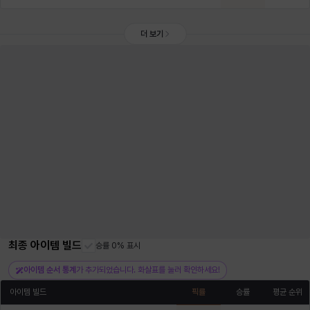
더 보기
최종 아이템 빌드
승률 0% 표시
아이템 순서 통계
가 추가되었습니다. 화살표를 눌러 확인하세요!
아이템 빌드
픽률
승률
평균 순위