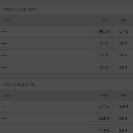
픽률
10.6
%
승률
10.2
%
특성
픽률
승률
98.5
%
10.4
%
0.5
%
0.0
%
0.5
%
0.0
%
0.5
%
0.0
%
픽률
0.4
%
승률
14.3
%
특성
픽률
승률
57.1
%
25.0
%
28.6
%
0.0
%
14.3
%
0.0
%