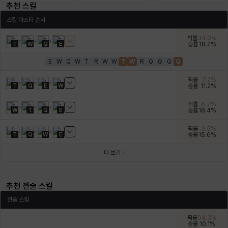
추천 스킬
에스텔
에이든
에키온
엘레나
엠마
요한
스킬 마스터 순서
픽률
34.0
%
T
W
Q
E
승률
18.2
%
윌리엄
유민
유스티나
유키
이렘
이바
E
W
Q
W
T
R
W
W
T
W
R
Q
Q
Q
Q
픽률
7.2
%
T
Q
E
W
승률
11.2
%
이슈트반
이안
일레븐
자히르
재키
제니
픽률
6.7
%
W
T
Q
E
승률
18.4
%
픽률
3.5
%
츠바메
카밀로
카티야
칼라
캐시
케네스
T
Q
W
E
승률
15.6
%
더 보기
코렐라인
크레이버
클로에
키아라
타지아
테오도르
추천 전술 스킬
전술 스킬
펜리르
펠릭스
프리야
피오라
피올로
하트
픽률
94.3
%
승률
10.1
%