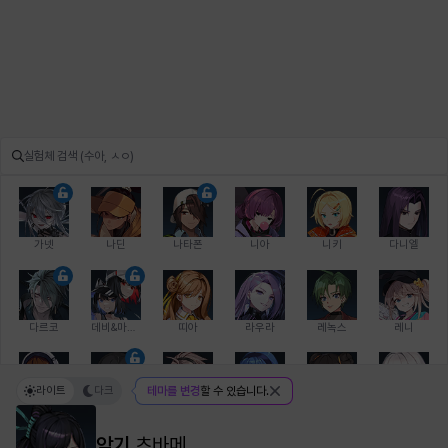
가넷
나딘
나타폰
니아
니키
다니엘
다르코
데비&마를렌
띠아
라우라
레녹스
레니
라이트
다크
테마를 변경
할 수 있습니다.
레온
로지
루크
르노어
리 다이린
리오
암기
츠바메