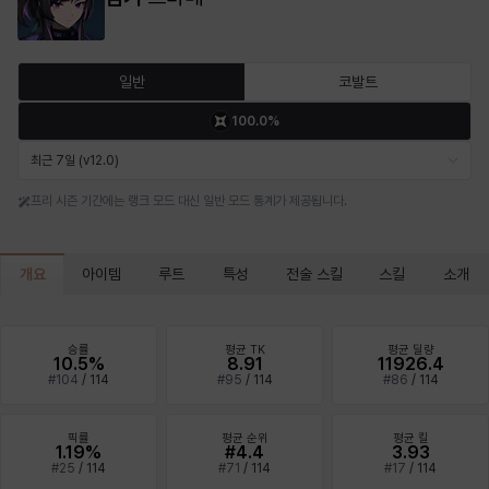
마르티나
마이
마커스
매그너스
미르카
바냐
일반
코발트
100.0%
바바라
버니스
블레어
비앙카
비형
샬럿
최근 7일 (v12.0)
프리 시즌 기간에는 랭크 모드 대신 일반 모드 통계가 제공됩니다.
셀린
쇼우
쇼이치
수아
슈린
시셀라
개요
아이템
루트
특성
전술 스킬
스킬
소개
실비아
아델라
아드리아나
아디나
아르다
아비게일
승률
평균 TK
평균 딜량
10.5%
8.91
11926.4
#
104
/
114
#
95
/
114
#
86
/
114
아야
아이솔
아이작
알렉스
알론소
얀
픽률
평균 순위
평균 킬
1.19%
#4.4
3.93
#
25
/
114
#
71
/
114
#
17
/
114