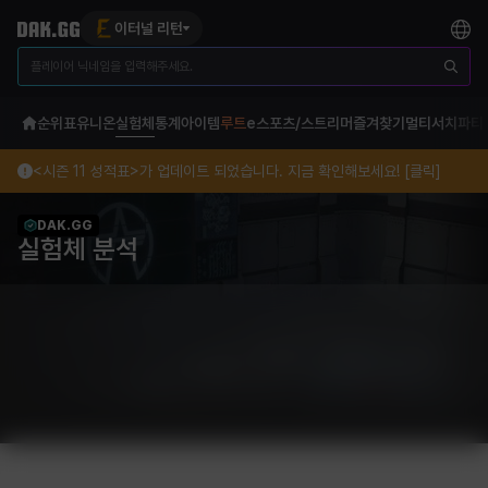
이터널 리턴
순위표
유니온
실험체
통계
아이템
루트
e스포츠/스트리머
즐겨찾기
멀티서치
파티
<시즌 11 성적표>가 업데이트 되었습니다. 지금 확인해보세요! [클릭]
DAK.GG
실험체 분석