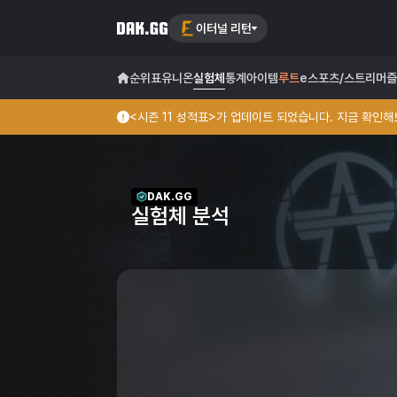
이터널 리턴
순위표
유니온
실험체
통계
아이템
루트
e스포츠/스트리머
즐
<시즌 11 성적표>가 업데이트 되었습니다. 지금 확인해보
DAK.GG
실험체 분석