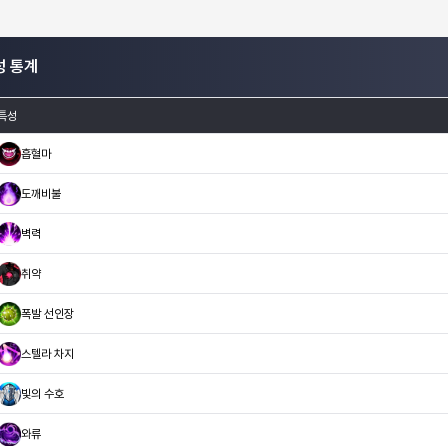
성 통계
특성
흡혈마
도깨비불
벽력
취약
폭발 선인장
스텔라 차지
빛의 수호
와류