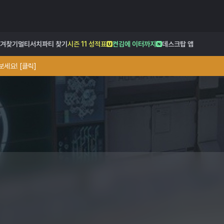
겨찾기
멀티서치
파티 찾기
시즌 11 성적표
켠김에 이터까지
데스크탑 앱
세요! [클릭]