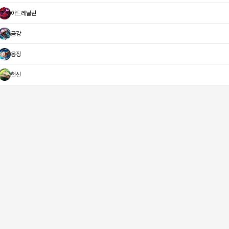
아드레날린
금강
응징
헌신