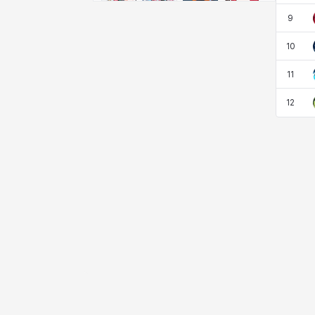
비형
샬럿
셀린
쇼우
9
10
쇼이치
수아
슈린
시셀라
11
12
실비아
아델라
아드리아나
아디나
아르다
아비게일
아야
아이솔
아이작
알렉스
알론소
얀
에스텔
에이든
에키온
엘레나