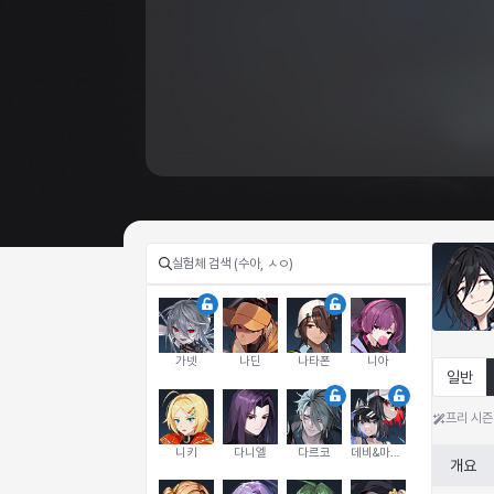
가넷
나딘
나타폰
니아
일반
프리 시즌
니키
다니엘
다르코
데비&마를렌
개요