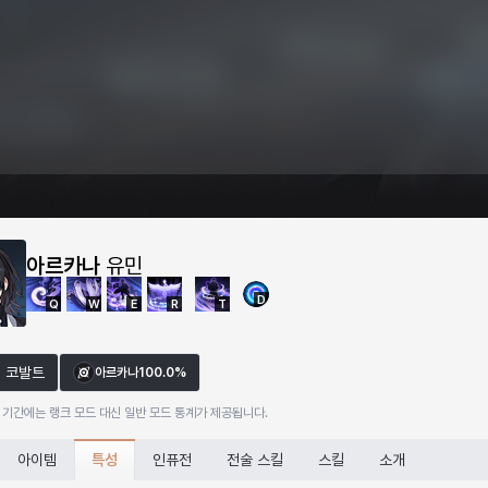
아르카나
유민
D
Q
W
E
R
T
코발트
아르카나
100.0%
 기간에는 랭크 모드 대신 일반 모드 통계가 제공됩니다.
특성
아이템
인퓨전
전술 스킬
스킬
소개