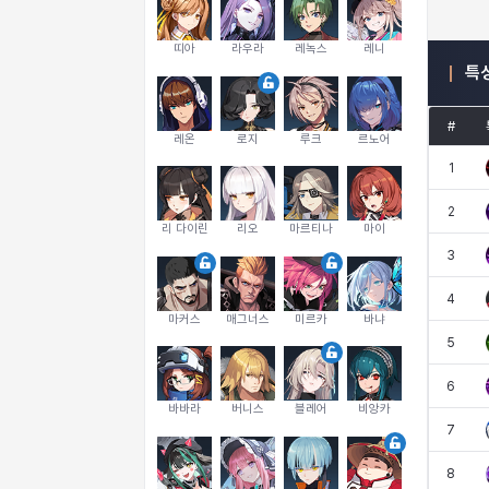
띠아
라우라
레녹스
레니
특
#
레온
로지
루크
르노어
1
2
리 다이린
리오
마르티나
마이
3
4
마커스
매그너스
미르카
바냐
5
6
바바라
버니스
블레어
비앙카
7
8