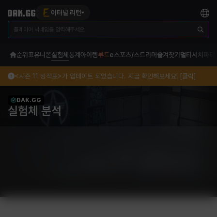
이터널 리턴
순위표
유니온
실험체
통계
아이템
루트
e스포츠/스트리머
즐겨찾기
멀티서치
파티
<시즌 11 성적표>가 업데이트 되었습니다. 지금 확인해보세요! [클릭]
DAK.GG
실험체 분석