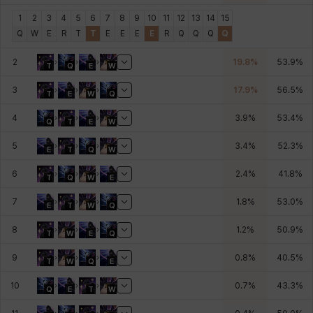
에스텔
에이든
에키온
엘레나
엠마
요한
1
2
3
4
5
6
7
8
9
10
11
12
13
14
15
Q
W
E
R
T
T
E
E
E
E
R
Q
Q
Q
Q
2
19.8
%
53.9
%
윌리엄
유민
유스티나
유키
이렘
이바
T
Q
E
W
3
17.9
%
56.5
%
T
E
W
Q
4
3.9
%
53.4
%
이슈트반
이안
일레븐
자히르
재키
제니
Q
T
E
W
5
3.4
%
52.3
%
E
T
Q
W
6
2.4
%
41.8
%
T
Q
W
E
츠바메
카밀로
카티야
칼라
캐시
케네스
7
1.8
%
53.0
%
E
T
W
Q
8
1.2
%
50.9
%
T
W
E
Q
코렐라인
크레이버
클로에
키아라
타지아
테오도르
9
0.8
%
40.5
%
T
W
Q
E
10
0.7
%
43.3
%
Q
E
T
W
펜리르
펠릭스
프리야
피오라
피올로
하트