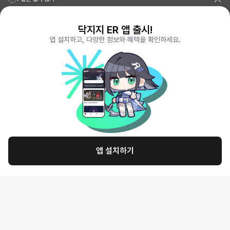
닥지지 ER 앱 출시!
앱 설치하고, 다양한 정보와 혜택을 확인하세요.
앱 설치하기
리그오브레전드 전적검색 포로지지
PORO.GG
전략적팀전투 TFT 전적검색 롤체지지
LOLCHESS.GG
메이플스토리 종합통계
MAPLE.GG
발로란트 전적검색
VALORANT.DAK.GG
배틀그라운드 전적검색
PUBG.DAK.GG
이터널 리턴 전적검색
ER.DAK.GG