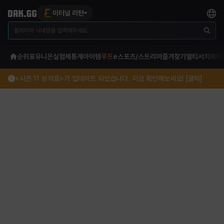
이터널 리턴
순위표
유니온
실험체
통계
아이템
루트
e스포츠/스트리머
즐겨찾기
멀티서치
파티
<시즌 11 성적표>가 업데이트 되었습니다. 지금 확인해보세요! [클릭]