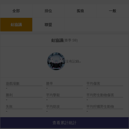
全部
排位
孤狼
一般
鈷協議
聯盟
鈷協議
(
賽季 S8
)
沒有記錄。
遊戲場數
勝率
平均傷害
-
-
-
勝利
平均擊殺
平均野生動物傷害
-
-
-
失敗
平均助攻
平均狩獵野生動物
-
-
-
查看累計統計