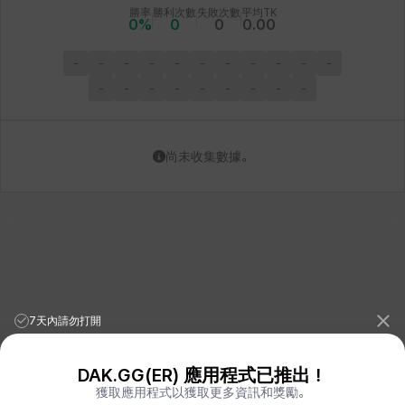
勝率
勝利次數
失敗次數
平均TK
0
%
0
0
0.00
-
-
-
-
-
-
-
-
-
-
-
-
-
-
-
-
-
-
-
-
尚未收集數據。
7天內請勿打開
DAK.GG(ER) 應用程式已推出！
獲取應用程式以獲取更多資訊和獎勵。
League of Legends Stats
PORO.GG