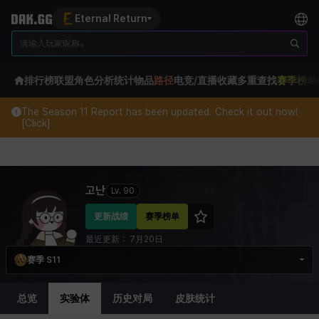
Eternal Return
排行榜
联盟
角色分析
统计
物品
路径
电竞/直播
收藏
多重查找
赛季榜单
The Season 11 Report has been updated. Check it out now!
[Click]
Eternal Return Profile for 고난
고난
Lv.
90
更新战绩
赛季榜单
最近更新：
7月20日
赛季 S11
总览
实验体
历史对局
皮肤统计