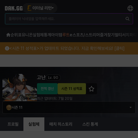
이터널 리턴
순위표
유니온
실험체
통계
아이템
루트
e스포츠/스트리머
즐겨찾기
멀티서치
파티
<시즌 11 성적표>가 업데이트 되었습니다. 지금 확인해보세요! [클릭]
고난 이터널 리턴 프로필 정보
고난
Lv.
90
전적 갱신
시즌 11 성적표
최근 업데이트:
7월 20일
시즌 11
프로필
실험체
매치 히스토리
스킨 통계