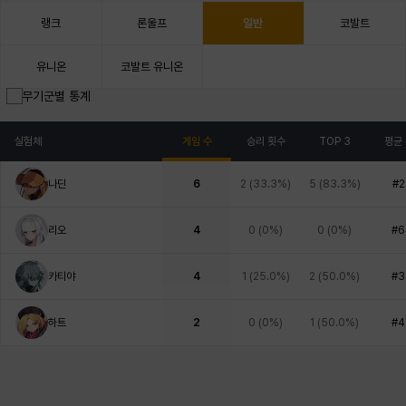
랭크
론울프
일반
코발트
유니온
코발트 유니온
무기군별 통계
실험체
게임 수
승리 횟수
TOP 3
평균
나딘
6
2
(
33.3%
)
5
(
83.3%
)
#2
리오
4
0
(
0%
)
0
(
0%
)
#6
카티야
4
1
(
25.0%
)
2
(
50.0%
)
#3
하트
2
0
(
0%
)
1
(
50.0%
)
#4