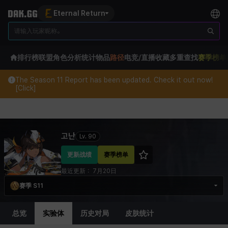
Eternal Return
排行榜
联盟
角色分析
统计
物品
路径
电竞/直播
收藏
多重查找
赛季榜单
The Season 11 Report has been updated. Check it out now!
[Click]
Eternal Return Profile for 고난
고난
Lv.
90
更新战绩
赛季榜单
最近更新：
7月20日
赛季 S11
总览
实验体
历史对局
皮肤统计