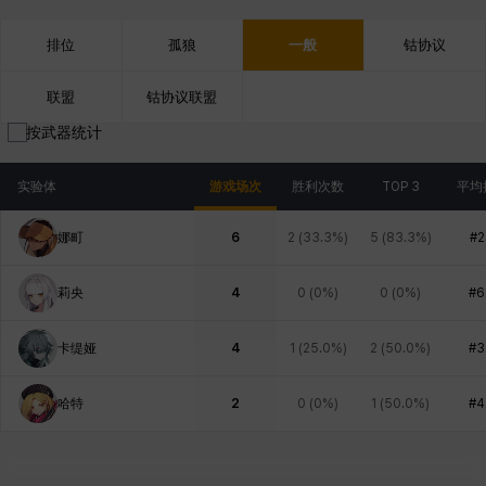
排位
孤狼
一般
钴协议
联盟
钴协议联盟
按武器统计
实验体
游戏场次
胜利次数
TOP 3
平均
娜町
6
2
(
33.3%
)
5
(
83.3%
)
#2
莉央
4
0
(
0%
)
0
(
0%
)
#6
卡缇娅
4
1
(
25.0%
)
2
(
50.0%
)
#3
哈特
2
0
(
0%
)
1
(
50.0%
)
#4