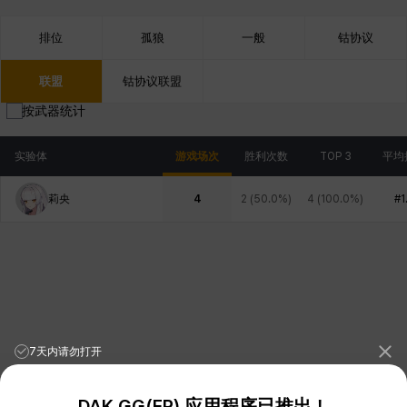
排位
孤狼
一般
钴协议
联盟
钴协议联盟
按武器统计
实验体
游戏场次
胜利次数
TOP 3
平均
莉央
4
2
(
50.0%
)
4
(
100.0%
)
#1
7天内请勿打开
DAK.GG(ER) 应用程序已推出！