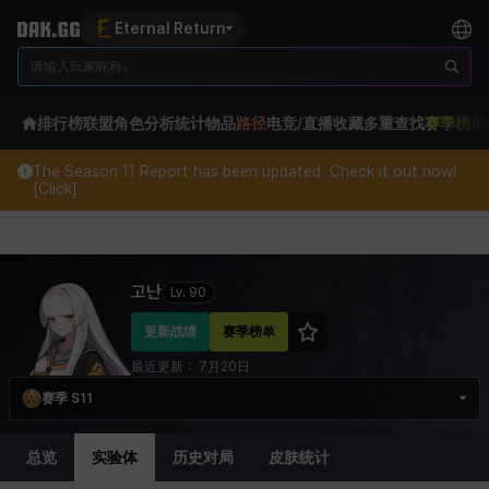
Eternal Return
排行榜
联盟
角色分析
统计
物品
路径
电竞/直播
收藏
多重查找
赛季榜单
The Season 11 Report has been updated. Check it out now!
[Click]
Eternal Return Profile for 고난
고난
Lv.
90
更新战绩
赛季榜单
最近更新：
7月20日
赛季 S11
总览
实验体
历史对局
皮肤统计